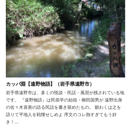
ョ
ン
カッパ淵【遠野物語】（岩手県遠野市）
岩手県遠野市は、多くの怪談・民話・風習が残されている地
です。 『遠野物語』は民俗学の始祖・柳田国男が 遠野出身
の佐々木喜善の語る民話を書き留めたもの。 願わくは之を
語りて平地人を戦慄せしめよ 序文のコレ熱すぎてもう好
き！…