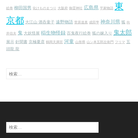
東
広島県
柳田国男
絵巻
化けものまつり
大阪府
御霊神社
平家物語
京都
神奈川県
遠野物語
大江山 酒呑童子
狐
菅原道真
成田亨
向
鬼太郎
鬼
稲生物怪録
大妖怪展
百鬼夜行絵巻
狐の嫁入り
井信夫
河童
展示
針聞書
京極夏彦
五
鶴岡天満宮
山形県
山ン本五郎左衛門
フリマ
頭龍.龍
検
索:
検
索: