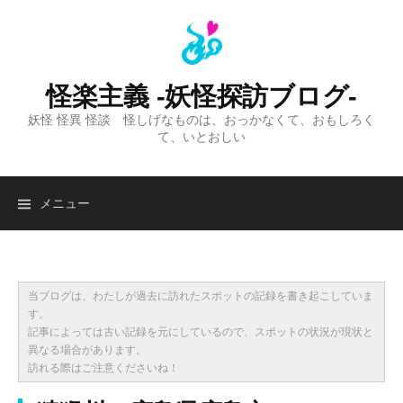
コ
ン
テ
ン
怪楽主義 -妖怪探訪ブログ-
ツ
妖怪 怪異 怪談 怪しげなものは、おっかなくて、おもしろく
へ
て、いとおしい
ス
キ
ッ
検
メニュー
プ
索:
当ブログは、わたしが過去に訪れたスポットの記録を書き起こしていま
す。
記事によっては古い記録を元にしているので、スポットの状況が現状と
異なる場合があります。
訪れる際はご注意くださいね！