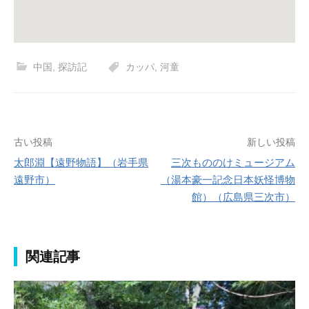
中国
,
探訪記
カッパ
,
河童
投
古い投稿
新しい投稿
太郎淵【遠野物語】（岩手県
三次もののけミュージアム
稿
遠野市）
（湯本豪一記念日本妖怪博物
ナ
館）（広島県三次市）
ビ
ゲ
関連記事
ー
シ