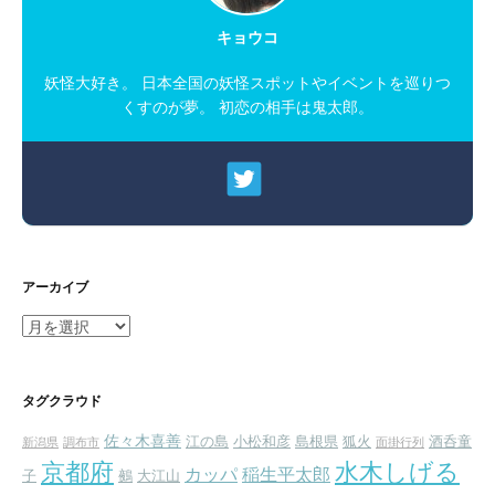
キョウコ
妖怪大好き。 日本全国の妖怪スポットやイベントを巡りつ
くすのが夢。 初恋の相手は鬼太郎。
アーカイブ
ア
ー
カ
イ
タグクラウド
ブ
佐々木喜善
江の島
小松和彦
島根県
狐火
酒呑童
新潟県
調布市
面掛行列
京都府
水木しげる
カッパ
稲生平太郎
子
鵺
大江山