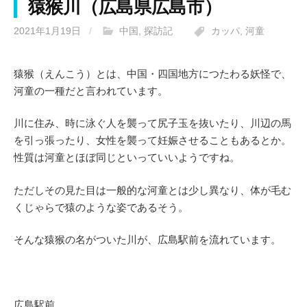
猿猴川（広島県広島市）
2021年1月19日
/
中国
,
探訪記
カッパ
,
河童
猿猴（えんこう）とは、中国・四国地方につたわる妖怪で、
河童の一種だと言われています。
川に住み、時に泳ぐ人を襲って尻子玉を抜いたり、川辺の馬
を引っ張ったり、女性を襲って妊娠させることもあるとか。
性質は河童とほぼ同じといっていいようですね。
ただしその見た目は一般的な河童とは少し異なり、体が毛む
くじゃらで猿のような姿であるそう。
そんな猿猴の名がついた川が、広島駅前を流れています。
広島駅前。