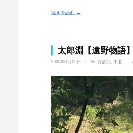
続きを読む →
太郎淵【遠野物語
2020年4月22日
/
探訪記
,
東北