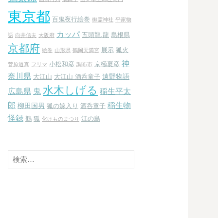
東京都
百鬼夜行絵巻
御霊神社
平家物
カッパ
五頭龍.龍
島根県
語
向井信夫
大阪府
京都府
展示
狐火
絵巻
山形県
鶴岡天満宮
神
小松和彦
京極夏彦
菅原道真
フリマ
調布市
奈川県
遠野物語
大江山
大江山 酒呑童子
水木しげる
広島県
鬼
稲生平太
郎
稲生物
柳田国男
狐の嫁入り
酒呑童子
怪録
鵺
狐
江の島
化けものまつり
検
索: