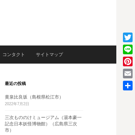
T
検
コンタクト
サイトマップ
w
L
i
i
P
索:
t
n
i
E
最近の投稿
t
e
n
m
e
共
黄泉比良坂（島根県松江市）
t
a
2022年7月2日
r
有
e
i
三次もののけミュージアム（湯本豪一
r
l
記念日本妖怪博物館）（広島県三次
e
市）