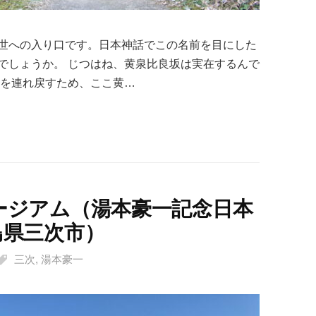
世への入り口です。日本神話でこの名前を目にした
でしょうか。 じつはね、黄泉比良坂は実在するんで
ミを連れ戻すため、ここ黄…
ージアム（湯本豪一記念日本
島県三次市）
三次
,
湯本豪一