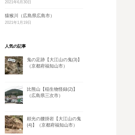
2021年6月30日
s
t
猿猴川（広島県広島市）
2021年1月19日
人気の記事
鬼の足跡【大江山の鬼(3)】
（京都府福知山市）
比熊山【稲生物怪録(2)】
（広島県三次市）
頼光の腰掛岩【大江山の鬼
(4)】（京都府福知山市）