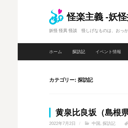
コ
ン
怪楽主義 -妖
テ
ン
妖怪 怪異 怪談 怪しげなものは、おっ
ツ
へ
ス
ホーム
探訪記
イベント情報
キ
ッ
プ
カテゴリー:
探訪記
黄泉比良坂（島根
2022年7月2日
/
中国
,
探訪記