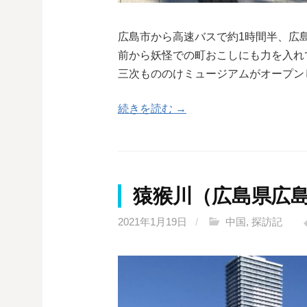
広島市から高速バスで約1時間半、広
前から妖怪での町おこしにも力を入れて
三次もののけミュージアムがオープン
続きを読む →
猿猴川（広島県広
2021年1月19日
/
中国
,
探訪記