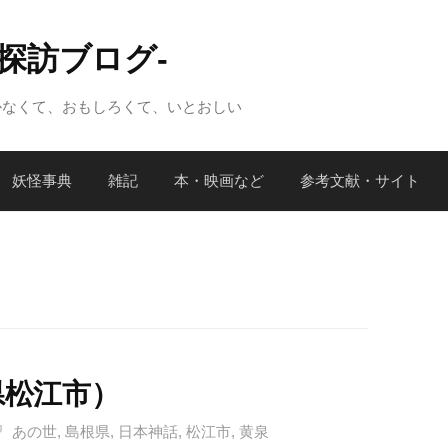
怪探訪ブログ-
かなくて、おもしろくて、いとおしい
妖怪事典
雑記
本・映画など
参考文献・サイト
県松江市）
あの世
,
島根県
,
日本神話
,
松江市
,
黄泉