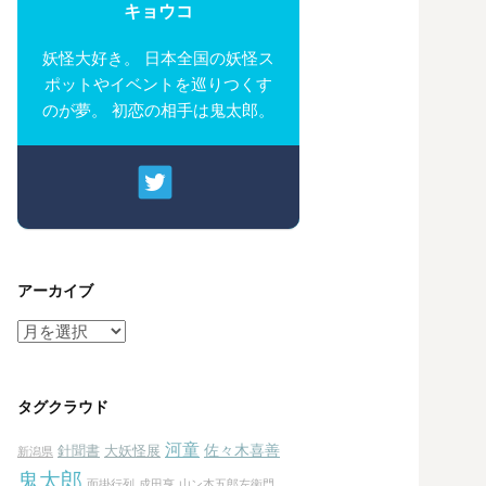
キョウコ
妖怪大好き。 日本全国の妖怪ス
ポットやイベントを巡りつくす
のが夢。 初恋の相手は鬼太郎。
アーカイブ
ア
ー
カ
イ
タグクラウド
ブ
河童
佐々木喜善
針聞書
大妖怪展
新潟県
鬼太郎
面掛行列
成田亨
山ン本五郎左衛門