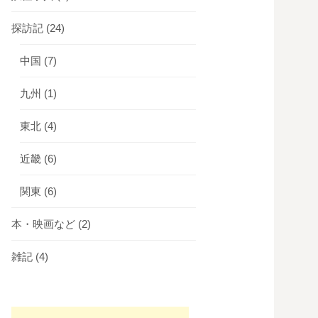
探訪記
(24)
中国
(7)
九州
(1)
東北
(4)
近畿
(6)
関東
(6)
本・映画など
(2)
雑記
(4)