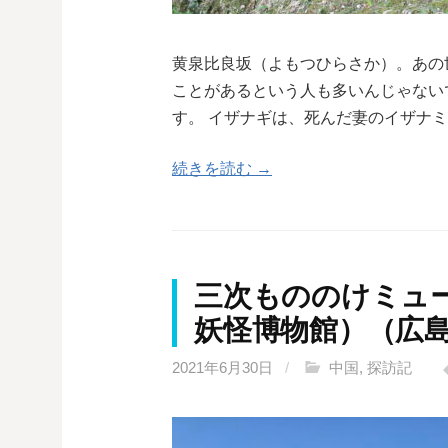
黄泉比良坂（よもつひらさか）。あの
ことがあるという人も多いんじゃない
す。 イザナギは、死んだ妻のイザナ
続きを読む →
三次もののけミュ
妖怪博物館）（広
2021年6月30日
/
中国
,
探訪記