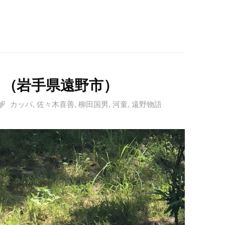
】（岩手県遠野市）
カッパ
,
佐々木喜善
,
柳田国男
,
河童
,
遠野物語