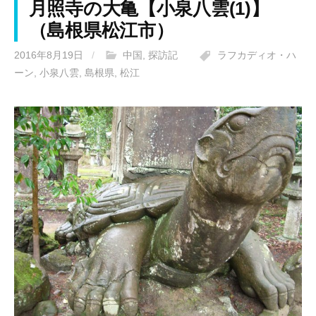
月照寺の大亀【小泉八雲(1)】
（島根県松江市）
2016年8月19日
/
中国
,
探訪記
ラフカディオ・ハ
ーン
,
小泉八雲
,
島根県
,
松江