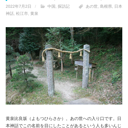
2022年7月2日
/
中国
,
探訪記
あの世
,
島根県
,
日本
神話
,
松江市
,
黄泉
黄泉比良坂（よもつひらさか）。あの世への入り口です。日
本神話でこの名前を目にしたことがあるという人も多いんじ