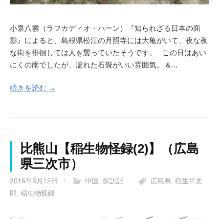
小泉八雲（ラフカディオ・ハーン）『知られざる日本の面
影』によると、島根県松江の月照寺には大亀がいて、夜な夜
な街を徘徊しては人を襲っていたそうです。 この日はあい
にくの雨でしたが、濡れた石畳がいい雰囲気。 &…
続きを読む →
比熊山【稲生物怪録(2)】（広島
県三次市）
2016年5月12日
/
中国
,
探訪記
広島県
,
稲生平太
郎
,
稲生物怪録