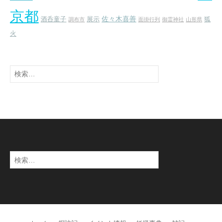
京都
佐々木喜善
酒呑童子
展示
狐
調布市
面掛行列
御霊神社
山形県
火
検
索:
検
索: