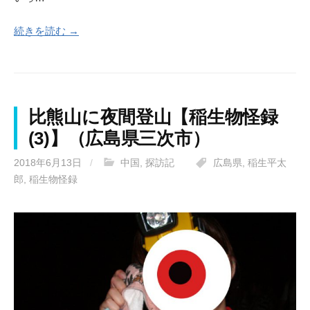
続きを読む →
比熊山に夜間登山【稲生物怪録
(3)】（広島県三次市）
2018年6月13日
/
中国
,
探訪記
広島県
,
稲生平太
郎
,
稲生物怪録