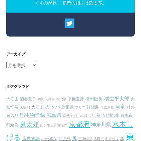
くすのが夢。 初恋の相手は鬼太郎。
アーカイブ
ア
ー
カ
イ
タグクラウド
ブ
稲生平太郎
柳田国男
大江山 酒呑童子
京極夏彦
大
鶴岡天満宮
新潟県
カッパ
河童
妖怪展
大江山
島根県
針聞書
狐の
大阪府
フリマ
菅原道真
稲生物怪録
広島県
嫁入り
鵺
五頭龍.龍
百鬼夜
絵巻
化けものまつり
京都府
水木し
鬼太郎
神奈川県
行絵巻
山ン本五郎左衛門
東
げる
鬼
遠野物語
小松和彦
江の島
狐
平家物語
成田亨
向井信夫