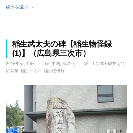
続きを読む →
稲生武太夫の碑【稲生物怪録
(1)】（広島県三次市）
2016年5月10日
/
中国
,
探訪記
山ン本五郎左衛門
,
広島県
,
稲生平太郎
,
稲生物怪録