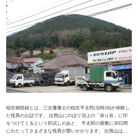
稲生物怪録とは、三次藩藩士の稲生平太郎(当時16)が体験し
た怪異のお話です。 比熊山にのぼり頂上の「祟り岩」に印
をつけてくるという肝試しのあと、 平太郎の屋敷に30日間
にわたってさまざまな怪異が襲いかかります。 比熊山は…