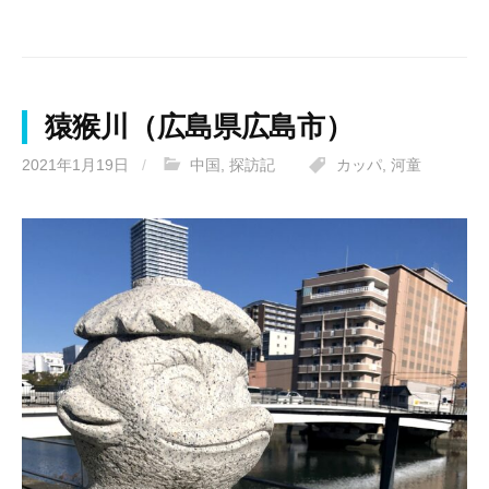
猿猴川（広島県広島市）
2021年1月19日
/
中国
,
探訪記
カッパ
,
河童