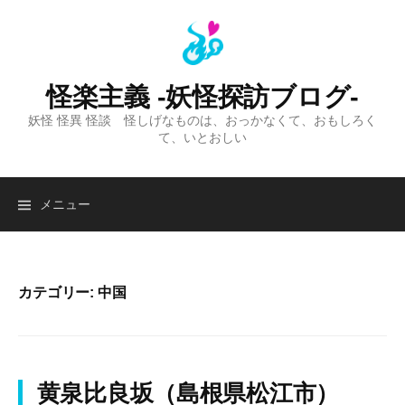
コ
ン
テ
ン
怪楽主義 -妖怪探訪ブログ-
ツ
妖怪 怪異 怪談 怪しげなものは、おっかなくて、おもしろく
へ
て、いとおしい
ス
キ
ッ
検
メニュー
プ
索:
カテゴリー:
中国
黄泉比良坂（島根県松江市）