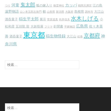
鬼太郎
河童
カッパ
狐の嫁入り
江の島
つり
御霊神社
鶴岡天満宮
遠野物語
鵺
島根県
大江山
山ン本五郎左衛門
山形県
新潟県
大阪府
調布市
水木しげる
稲生平太郎
酒呑童子
展示
小
菅原道真
向井信夫
広島県
佐々木喜
松和彦
五頭龍.龍
大妖怪展
針聞書
フリマ
平家物語
東京都
京都府
稲生物怪録
神
善
酒呑童子
大江山
絵巻
奈川県
検
索:
検
索: