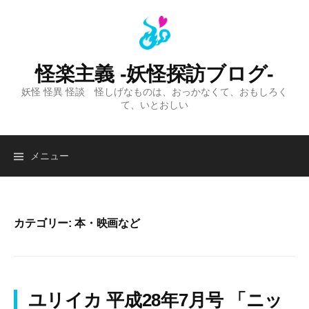
コ
ン
テ
ン
怪楽主義 -妖怪探訪ブログ-
ツ
妖怪 怪異 怪談 怪しげなものは、おっかなくて、おもしろく
へ
て、いとおしい
ス
キ
ッ
検
メニュー
プ
索:
カテゴリー:
本・映画など
ユリイカ 平成28年7月号 「ニッ