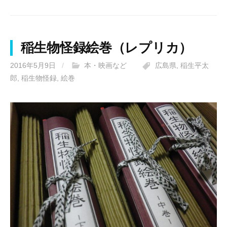
稲生物怪録絵巻（レプリカ）
2016年5月9日
/
本・映画など
広島県
,
稲生平太
郎
,
稲生物怪録
,
絵巻