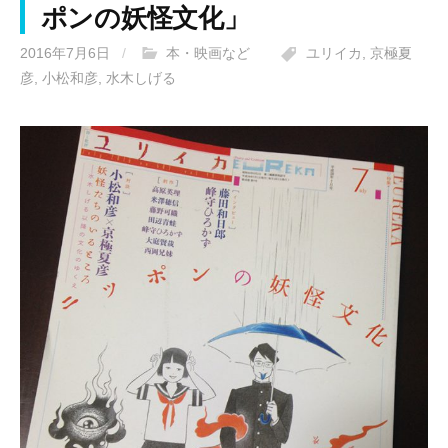
ポンの妖怪文化」
2016年7月6日
/
本・映画など
ユリイカ
,
京極夏
彦
,
小松和彦
,
水木しげる