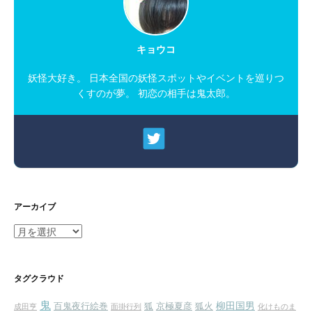
キョウコ
妖怪大好き。 日本全国の妖怪スポットやイベントを巡りつ
くすのが夢。 初恋の相手は鬼太郎。
アーカイブ
ア
ー
カ
イ
タグクラウド
ブ
鬼
柳田国男
百鬼夜行絵巻
狐
京極夏彦
狐火
成田亨
面掛行列
化けものま