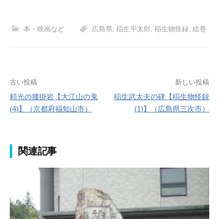
本・映画など
広島県
,
稲生平太郎
,
稲生物怪録
,
絵巻
投
古い投稿
新しい投稿
頼光の腰掛岩【大江山の鬼
稲生武太夫の碑【稲生物怪録
稿
(4)】（京都府福知山市）
(1)】（広島県三次市）
ナ
ビ
関連記事
ゲ
ー
シ
ョ