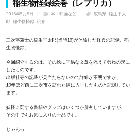
稲生物怪録絵巻（レプリカ）
2016年5月9日
/
本・映画など
広島県
,
稲生平太
郎
,
稲生物怪録
,
絵巻
三次藩藩士の稲生平太郎(当時16)が体験した怪異の記録、稲
生物怪録。
今回紹介するのは、その絵に平易な文章を添えて巻物の形に
したものです。
出版社等の記載が見当たらないので詳細が不明ですが、
10年ほど前に三次市を訪れた際に入手したものと記憶してい
ます。
妖怪に関する書籍やグッズはいくつか所有していますが、
その中でもお気に入りの一品です。
じゃんっ