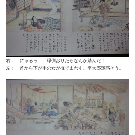
右： にゅるっ 縁側おりたらなんか踏んだ！
左： 首から下が手の女が撫でまわす。平太郎迷惑そう。