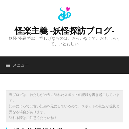
コ
ン
テ
ン
怪楽主義 -妖怪探訪ブログ-
ツ
妖怪 怪異 怪談 怪しげなものは、おっかなくて、おもしろく
へ
て、いとおしい
ス
キ
ッ
検
メニュー
プ
索:
当ブログは、わたしが過去に訪れたスポットの記録を書き起こしていま
す。
記事によっては古い記録を元にしているので、スポットの状況が現状と
異なる場合があります。
訪れる際はご注意くださいね！