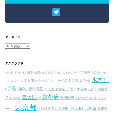
アーカイブ
ア
ー
カ
イ
タグクラウド
ブ
遠野物語
百鬼夜行絵巻
新潟県
面掛行列
鶴岡天満宮
山ン本五郎左衛門
化け
水木し
大江山
狐
小松和彦
針聞書
ものまつり
絵巻
向井信夫
御霊神社
げる
神奈川県
河童
佐々木喜善
大江山 酒呑童子
酒呑童
山形県
京都府
鬼太郎
カッパ
柳田国男
子
鵺
菅原道真
調布市
フリマ
東京都
稲生平太郎
広島県
大妖怪展
江の島
島根県
大阪府