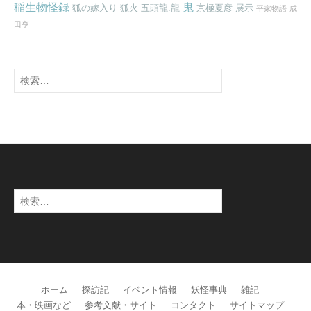
稲生物怪録
鬼
狐の嫁入り
狐火
五頭龍.龍
京極夏彦
展示
平家物語
成
田亨
検
索:
検
索:
ホーム
探訪記
イベント情報
妖怪事典
雑記
本・映画など
参考文献・サイト
コンタクト
サイトマップ