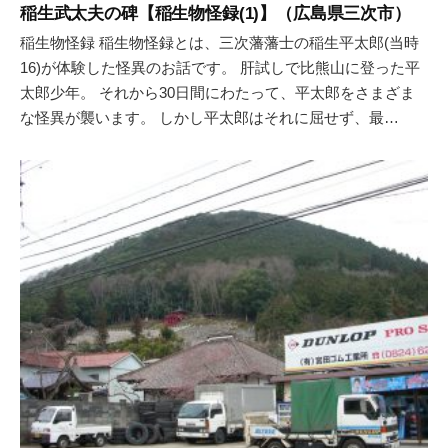
稲生武太夫の碑【稲生物怪録(1)】（広島県三次市）
稲生物怪録 稲生物怪録とは、三次藩藩士の稲生平太郎(当時
16)が体験した怪異のお話です。 肝試しで比熊山に登った平
太郎少年。 それから30日間にわたって、平太郎をさまざま
な怪異が襲います。 しかし平太郎はそれに屈せず、最…