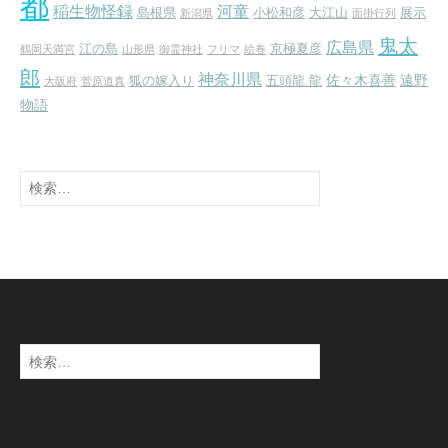
都
稲生物怪録
河童
島根県
小松和彦
大江山
展示
新潟県
面掛行列
鬼太
広島県
江の島
京極夏彦
鶴岡天満宮
山形県
御霊神社
フリマ
絵巻
郎
神奈川県
佐々木喜善
遠野
狐の嫁入り
五頭龍.龍
大阪府
菅原道真
物語
検
索:
検
索: