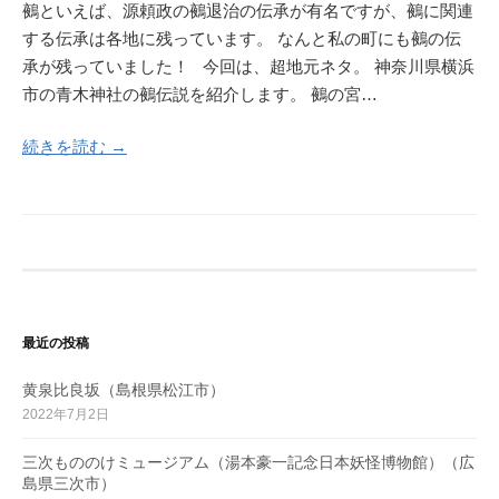
鵺といえば、源頼政の鵺退治の伝承が有名ですが、鵺に関連
する伝承は各地に残っています。 なんと私の町にも鵺の伝
承が残っていました！ 今回は、超地元ネタ。 神奈川県横浜
市の青木神社の鵺伝説を紹介します。 鵺の宮…
続きを読む →
最近の投稿
黄泉比良坂（島根県松江市）
2022年7月2日
三次もののけミュージアム（湯本豪一記念日本妖怪博物館）（広
島県三次市）