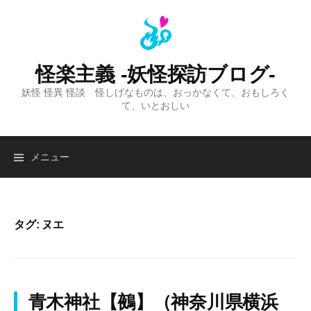
コ
ン
テ
ン
怪楽主義 -妖怪探訪ブログ-
ツ
妖怪 怪異 怪談 怪しげなものは、おっかなくて、おもしろく
へ
て、いとおしい
ス
キ
ッ
検
メニュー
プ
索:
タグ:
ヌエ
青木神社【鵺】（神奈川県横浜