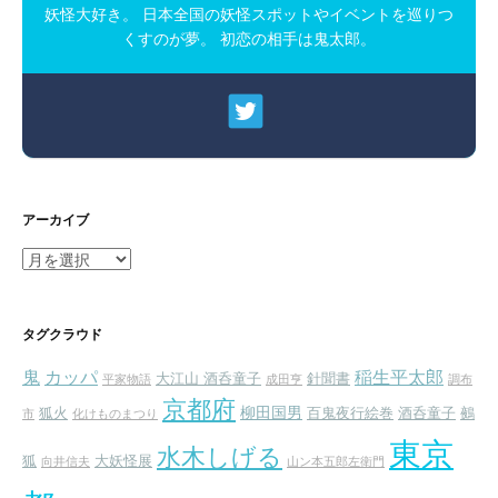
妖怪大好き。 日本全国の妖怪スポットやイベントを巡りつ
くすのが夢。 初恋の相手は鬼太郎。
アーカイブ
ア
ー
カ
イ
タグクラウド
ブ
鬼
カッパ
稲生平太郎
大江山 酒呑童子
針聞書
平家物語
成田亨
調布
京都府
柳田国男
狐火
百鬼夜行絵巻
酒呑童子
鵺
市
化けものまつり
東京
水木しげる
狐
大妖怪展
向井信夫
山ン本五郎左衛門