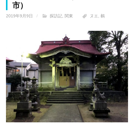
市）
2019年9月9日
/
探訪記
,
関東
ヌエ
,
鵺