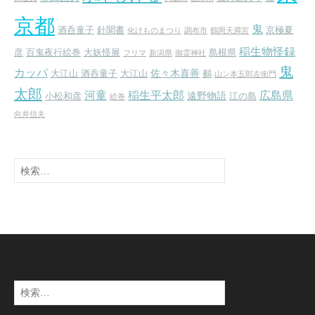
京都
鬼
酒呑童子
針聞書
京極夏
化けものまつり
調布市
鶴岡天満宮
稲生物怪録
彦
百鬼夜行絵巻
大妖怪展
島根県
フリマ
新潟県
御霊神社
鬼
カッパ
佐々木喜善
大江山 酒呑童子
大江山
鵺
山ン本五郎左衛門
太郎
河童
稲生平太郎
広島県
遠野物語
小松和彦
江の島
絵巻
向井信夫
検
索:
検
索: