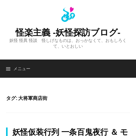
コ
ン
テ
ン
怪楽主義 -妖怪探訪ブログ-
ツ
妖怪 怪異 怪談 怪しげなものは、おっかなくて、おもしろく
へ
て、いとおしい
ス
キ
ッ
検
メニュー
プ
索:
タグ:
大将軍商店街
妖怪仮装行列 一条百鬼夜行 ＆ モ