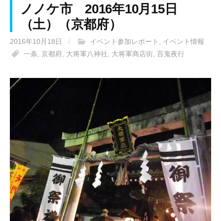
ノノケ市 2016年10月15日
（土）（京都府）
2016年10月18日
/
イベント参加レポート
,
イベント情報
一条
,
京都府
,
大将軍八神社
,
大将軍商店街
,
百鬼夜行