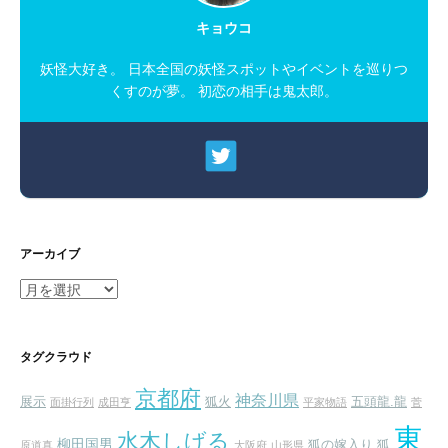
キョウコ
妖怪大好き。 日本全国の妖怪スポットやイベントを巡りつ
くすのが夢。 初恋の相手は鬼太郎。
アーカイブ
ア
ー
カ
イ
タグクラウド
ブ
京都府
神奈川県
展示
狐火
五頭龍.龍
面掛行列
成田亨
平家物語
菅
東
水木しげる
柳田国男
狐の嫁入り
狐
原道真
大阪府
山形県