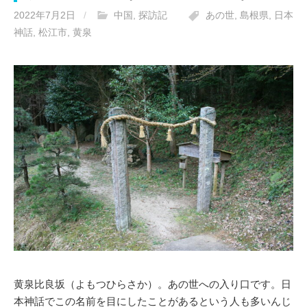
2022年7月2日
/
中国
,
探訪記
あの世
,
島根県
,
日本
神話
,
松江市
,
黄泉
黄泉比良坂（よもつひらさか）。あの世への入り口です。日
本神話でこの名前を目にしたことがあるという人も多いんじ