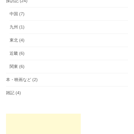
探訪記
(24)
中国
(7)
九州
(1)
東北
(4)
近畿
(6)
関東
(6)
本・映画など
(2)
雑記
(4)