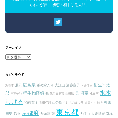
くすのが夢。 初恋の相手は鬼太郎。
アーカイブ
ア
ー
カ
イ
タグクラウド
ブ
広島県
稲生平太
展示
狐の嫁入り
大江山 酒呑童子
調布市
向井信夫
水木
郎
稲生物怪録
鬼
河童
鵺
平家物語
鶴岡天満宮
山形県
成田亨
しげる
柳田
酒呑童子
江の島
面掛行列
化けものまつり
御霊神社
絵巻
東京都
京都府
国男
狐火
五頭龍.龍
大江山
大妖怪展
京極