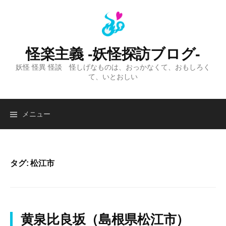
コ
ン
テ
ン
怪楽主義 -妖怪探訪ブログ-
ツ
妖怪 怪異 怪談 怪しげなものは、おっかなくて、おもしろく
へ
て、いとおしい
ス
キ
ッ
検
メニュー
プ
索:
タグ:
松江市
黄泉比良坂（島根県松江市）