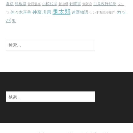
夏彦
島根県
小松和彦
針聞書
百鬼夜行絵巻
菅原道真
新潟県
大阪府
フリ
鬼太郎
神奈川県
カッ
佐々木喜善
遠野物語
マ
山ン本五郎左衛門
パ
狐
検
索:
検
索: