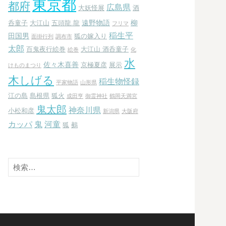
東京都
都府
広島県
大妖怪展
酒
遠野物語
柳
呑童子
大江山
五頭龍.龍
フリマ
稲生平
田国男
狐の嫁入り
面掛行列
調布市
太郎
百鬼夜行絵巻
大江山 酒呑童子
絵巻
化
水
佐々木喜善
京極夏彦
展示
けものまつり
木しげる
稲生物怪録
平家物語
山形県
江の島
島根県
狐火
成田亨
御霊神社
鶴岡天満宮
鬼太郎
神奈川県
小松和彦
新潟県
大阪府
カッパ
鬼
河童
狐
鵺
検
索: