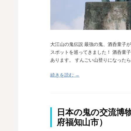
大江山の鬼伝説 最強の鬼、酒呑童子
スポットを巡ってきました！ 酒呑童
あります。 すんごい山登りになった
続きを読む →
日本の鬼の交流博物
府福知山市）