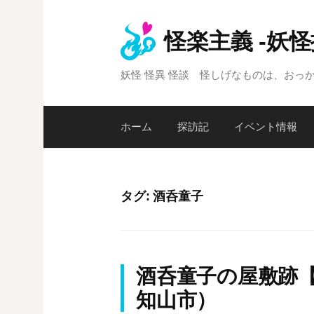
コ
ン
怪楽主義 -妖
テ
ン
妖怪 怪異 怪談 怪しげなものは、おっ
ツ
へ
ス
ホーム
探訪記
イベント情報
キ
ッ
プ
タグ:
酒呑童子
酒呑童子の屋敷跡【
知山市）