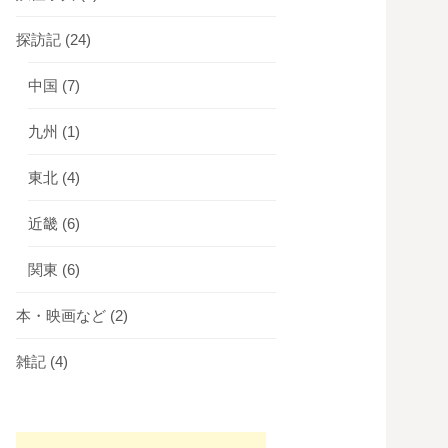
探訪記
(24)
中国
(7)
九州
(1)
東北
(4)
近畿
(6)
関東
(6)
本・映画など
(2)
雑記
(4)