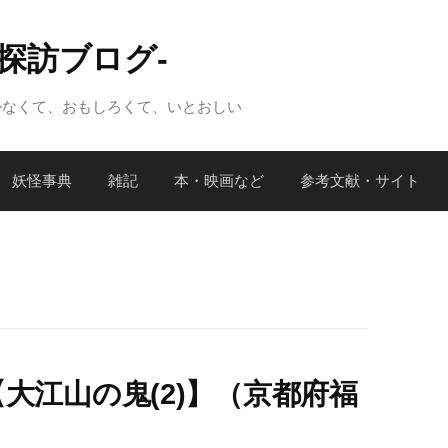
怪探訪ブログ-
かなくて、おもしろくて、いとおしい
妖怪事典
雑記
本・映画など
参考文献・サイト
大江山の鬼(2)】（京都府福