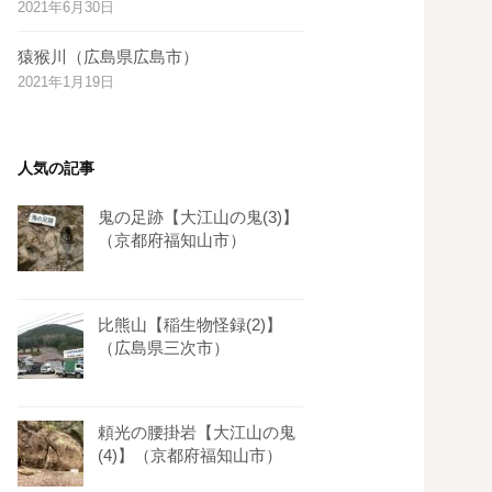
2021年6月30日
s
t
猿猴川（広島県広島市）
2021年1月19日
人気の記事
鬼の足跡【大江山の鬼(3)】
（京都府福知山市）
比熊山【稲生物怪録(2)】
（広島県三次市）
頼光の腰掛岩【大江山の鬼
(4)】（京都府福知山市）