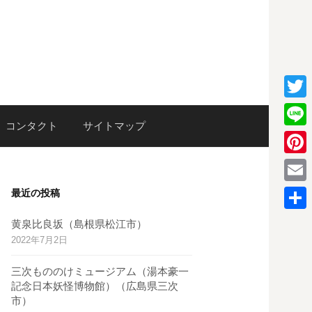
T
検
コンタクト
サイトマップ
w
L
i
i
P
索:
t
n
i
E
最近の投稿
t
e
n
m
e
共
黄泉比良坂（島根県松江市）
t
a
2022年7月2日
r
有
e
i
三次もののけミュージアム（湯本豪一
r
l
記念日本妖怪博物館）（広島県三次
e
市）