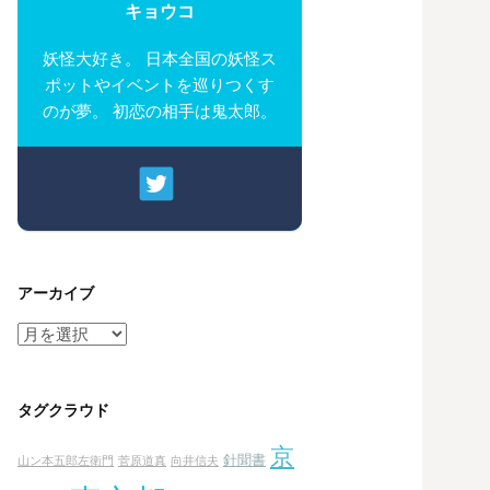
キョウコ
妖怪大好き。 日本全国の妖怪ス
ポットやイベントを巡りつくす
のが夢。 初恋の相手は鬼太郎。
アーカイブ
ア
ー
カ
イ
タグクラウド
ブ
京
針聞書
山ン本五郎左衛門
菅原道真
向井信夫