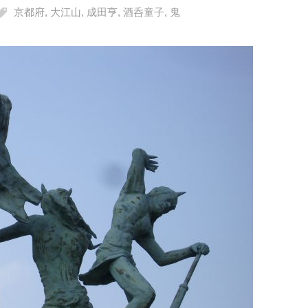
京都府
,
大江山
,
成田亨
,
酒呑童子
,
鬼