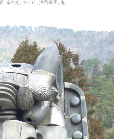
京都府
,
大江山
,
酒呑童子
,
鬼