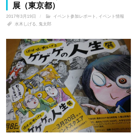
展（東京都）
2017年3月19日
/
イベント参加レポート
,
イベント情報
水木しげる
,
鬼太郎