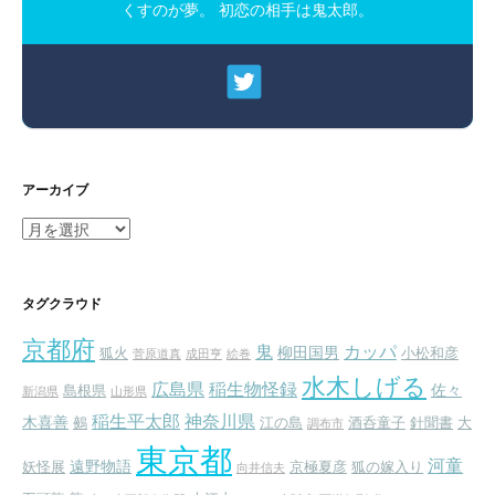
くすのが夢。 初恋の相手は鬼太郎。
アーカイブ
ア
ー
カ
イ
タグクラウド
ブ
京都府
鬼
カッパ
柳田国男
狐火
小松和彦
菅原道真
成田亨
絵巻
水木しげる
広島県
稲生物怪録
佐々
島根県
新潟県
山形県
稲生平太郎
神奈川県
木喜善
鵺
江の島
酒呑童子
針聞書
大
調布市
東京都
河童
遠野物語
妖怪展
京極夏彦
狐の嫁入り
向井信夫