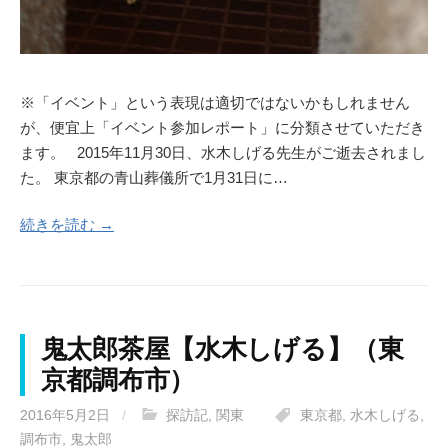
※「イベント」という表現は適切ではないかもしれません
が、便宜上「イベント参加レポート」に分類させていただき
ます。 2015年11月30日、水木しげる先生がご逝去されまし
た。 東京都の青山葬儀所で1月31日に…
続きを読む →
鬼太郎茶屋【水木しげる】（東
京都調布市）
2016年5月2日
/
探訪記
,
関東
東京都
,
水木しげる
,
調布市
,
鬼太郎