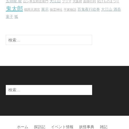
五頭龍.龍
大江山
山ン本五郎左衛門
フリマ
大阪府
面掛行列
化けものまつり
鬼太郎
展示
百鬼夜行絵巻
大江山 酒呑
鶴岡天満宮
御霊神社
平家物語
童子
狐
検
索:
検
索:
ホーム
探訪記
イベント情報
妖怪事典
雑記