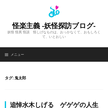
コ
ン
テ
ン
怪楽主義 -妖怪探訪ブログ-
ツ
妖怪 怪異 怪談 怪しげなものは、おっかなくて、おもしろく
へ
て、いとおしい
ス
キ
ッ
検
メニュー
プ
索:
タグ:
鬼太郎
追悼水木しげる ゲゲゲの人生