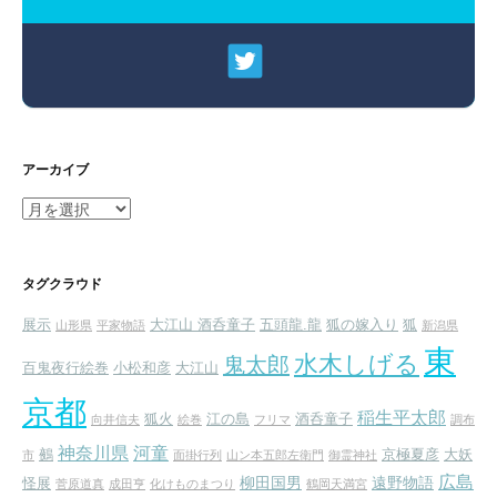
アーカイブ
ア
ー
カ
イ
タグクラウド
ブ
展示
大江山 酒呑童子
五頭龍.龍
狐の嫁入り
狐
山形県
平家物語
新潟県
東
水木しげる
鬼太郎
百鬼夜行絵巻
小松和彦
大江山
京都
稲生平太郎
狐火
江の島
酒呑童子
向井信夫
絵巻
フリマ
調布
神奈川県
河童
鵺
京極夏彦
大妖
市
面掛行列
山ン本五郎左衛門
御霊神社
広島
柳田国男
遠野物語
怪展
菅原道真
成田亨
化けものまつり
鶴岡天満宮