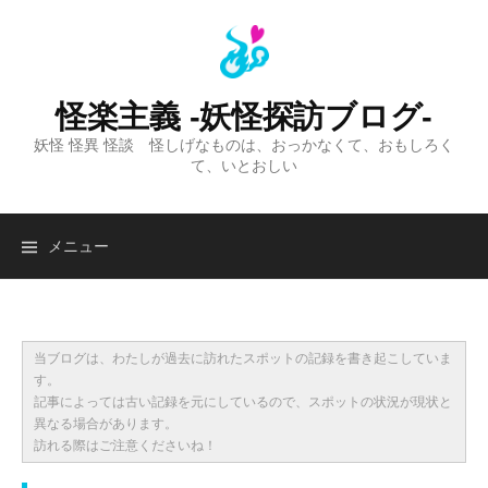
コ
ン
テ
ン
怪楽主義 -妖怪探訪ブログ-
ツ
妖怪 怪異 怪談 怪しげなものは、おっかなくて、おもしろく
へ
て、いとおしい
ス
キ
ッ
検
メニュー
プ
索:
当ブログは、わたしが過去に訪れたスポットの記録を書き起こしていま
す。
記事によっては古い記録を元にしているので、スポットの状況が現状と
異なる場合があります。
訪れる際はご注意くださいね！