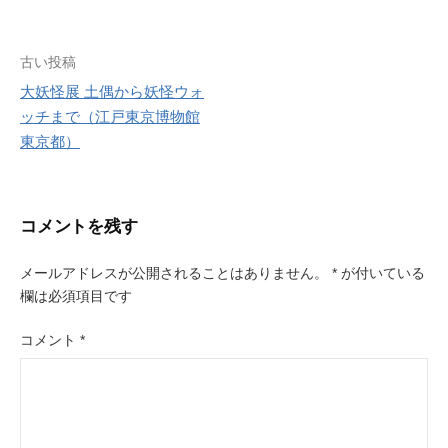
e
r
r
e
s
投
古い投稿
t
大妖怪展 土偶から妖怪ウォ
稿
ッチまで（江戸東京博物館
ナ
東京都）
ビ
ゲ
コメントを残す
ー
メールアドレスが公開されることはありません。
*
が付いている
シ
欄は必須項目です
ョ
コメント
*
ン