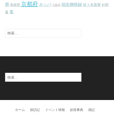
京都府
県
カッパ
稲生物怪録
佐々木喜善
島根県
針聞
大阪府
鬼
書
検
索:
検
索:
ホーム
探訪記
イベント情報
妖怪事典
雑記