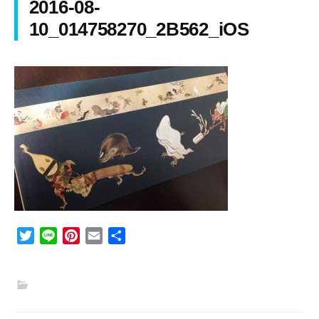
2016-08-
10_014758270_2B562_iOS
T
L
P
E
共
w
i
i
m
有
i
n
n
a
t
e
t
i
t
e
l