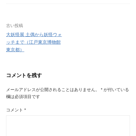
t
e
l
e
r
r
e
s
投
古い投稿
t
大妖怪展 土偶から妖怪ウォ
稿
ッチまで（江戸東京博物館
ナ
東京都）
ビ
ゲ
コメントを残す
ー
メールアドレスが公開されることはありません。
*
が付いている
シ
欄は必須項目です
ョ
コメント
*
ン