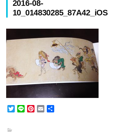
2016-08-
10_014830285_87A42_iOS
T
L
P
E
共
w
i
i
m
有
i
n
n
a
t
e
t
i