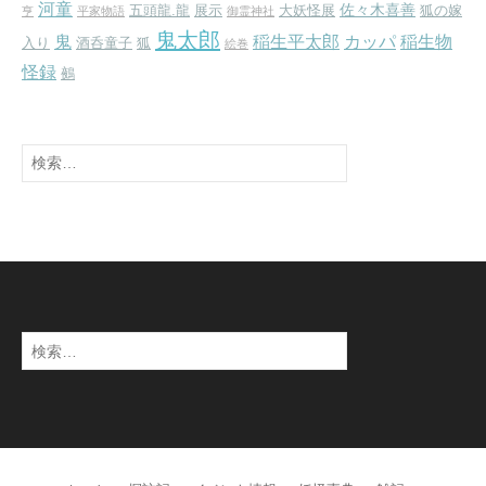
河童
佐々木喜善
五頭龍.龍
展示
大妖怪展
狐の嫁
亨
平家物語
御霊神社
鬼太郎
鬼
稲生平太郎
カッパ
稲生物
入り
酒呑童子
狐
絵巻
怪録
鵺
検
索:
検
索: