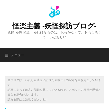
コ
ン
テ
ン
怪楽主義 -妖怪探訪ブログ-
ツ
妖怪 怪異 怪談 怪しげなものは、おっかなくて、おもしろく
へ
て、いとおしい
ス
キ
ッ
検
メニュー
プ
索:
当ブログは、わたしが過去に訪れたスポットの記録を書き起こしていま
す。
記事によっては古い記録を元にしているので、スポットの状況が現状と
異なる場合があります。
訪れる際はご注意くださいね！