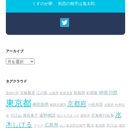
くすのが夢。 初恋の相手は鬼太郎。
アーカイブ
ア
ー
カ
イ
タグクラウド
ブ
神奈川県
京極夏彦
江の島
島根県
針聞書
面掛行列
山形県
菅原道真
東京都
京都府
柳田国男
小松和彦
鶴岡天満宮
大阪府
向井信
水
遠野物語
大江山 酒呑童子
百鬼夜行絵巻
夫
化けものまつり
調布市
木しげる
広島県
狐火
大江山
フリマ
山ン本五郎左衛門
新潟県
成田