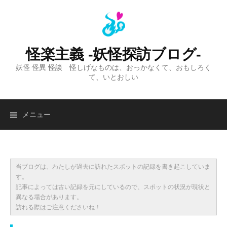
コ
ン
テ
ン
怪楽主義 -妖怪探訪ブログ-
ツ
妖怪 怪異 怪談 怪しげなものは、おっかなくて、おもしろく
へ
て、いとおしい
ス
キ
ッ
検
メニュー
プ
索:
当ブログは、わたしが過去に訪れたスポットの記録を書き起こしていま
す。
記事によっては古い記録を元にしているので、スポットの状況が現状と
異なる場合があります。
訪れる際はご注意くださいね！