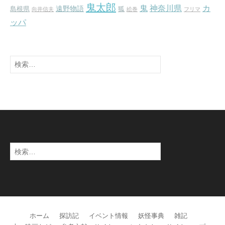
鬼太郎
鬼
神奈川県
カ
遠野物語
島根県
狐
向井信夫
絵巻
フリマ
ッパ
検
索:
検
索:
ホーム
探訪記
イベント情報
妖怪事典
雑記