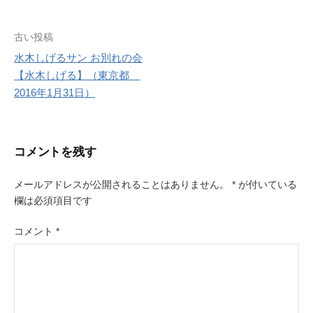
r
e
s
投
古い投稿
t
水木しげるサン お別れの会
稿
【水木しげる】（東京都
ナ
2016年1月31日）
ビ
ゲ
コメントを残す
ー
メールアドレスが公開されることはありません。
*
が付いている
シ
欄は必須項目です
ョ
コメント
*
ン