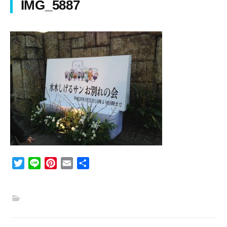
IMG_5887
T
L
P
E
共
w
i
i
m
有
i
n
n
a
t
e
t
i
t
e
l
e
r