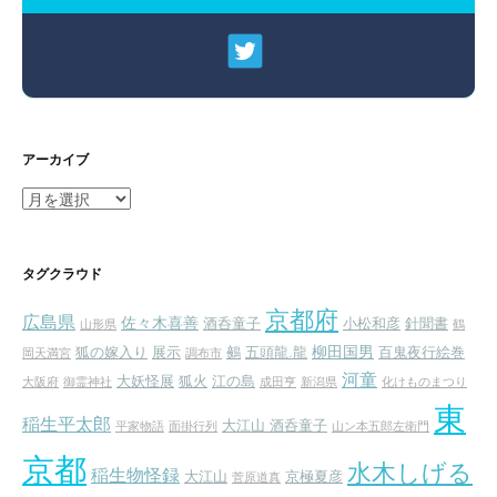
アーカイブ
ア
ー
カ
イ
タグクラウド
ブ
京都府
広島県
佐々木喜善
酒呑童子
小松和彦
針聞書
山形県
鶴
柳田国男
狐の嫁入り
展示
鵺
五頭龍.龍
百鬼夜行絵巻
岡天満宮
調布市
河童
大妖怪展
狐火
江の島
大阪府
御霊神社
成田亨
新潟県
化けものまつり
東
稲生平太郎
大江山 酒呑童子
平家物語
面掛行列
山ン本五郎左衛門
京都
水木しげる
稲生物怪録
大江山
京極夏彦
菅原道真