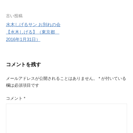
r
e
s
投
古い投稿
t
水木しげるサン お別れの会
稿
【水木しげる】（東京都
ナ
2016年1月31日）
ビ
ゲ
コメントを残す
ー
メールアドレスが公開されることはありません。
*
が付いている
シ
欄は必須項目です
ョ
コメント
*
ン