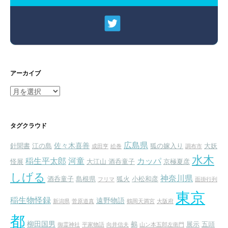
アーカイブ
ア
ー
カ
イ
タグクラウド
ブ
広島県
佐々木喜善
針聞書
江の島
狐の嫁入り
大妖
成田亨
絵巻
調布市
水木
稲生平太郎
河童
カッパ
怪展
大江山 酒呑童子
京極夏彦
しげる
神奈川県
酒呑童子
島根県
狐火
小松和彦
フリマ
面掛行列
東京
稲生物怪録
遠野物語
新潟県
菅原道真
鶴岡天満宮
大阪府
都
柳田国男
鵺
展示
五頭
御霊神社
平家物語
向井信夫
山ン本五郎左衛門