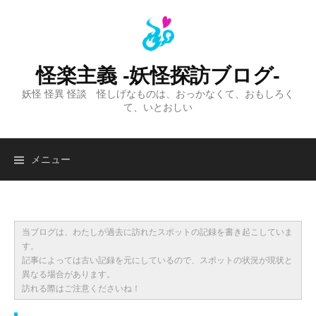
コ
ン
テ
ン
怪楽主義 -妖怪探訪ブログ-
ツ
妖怪 怪異 怪談 怪しげなものは、おっかなくて、おもしろく
へ
て、いとおしい
ス
キ
ッ
検
メニュー
プ
索:
当ブログは、わたしが過去に訪れたスポットの記録を書き起こしていま
す。
記事によっては古い記録を元にしているので、スポットの状況が現状と
異なる場合があります。
訪れる際はご注意くださいね！