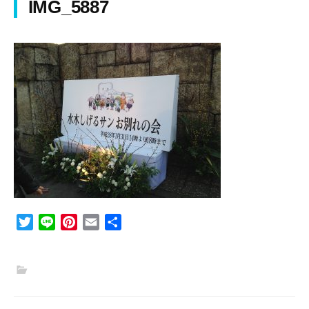
IMG_5887
T
L
P
E
共
w
i
i
m
有
i
n
n
a
t
e
t
i
t
e
l
e
r