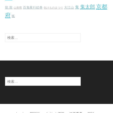
京都
鬼太郎
鬼
龍.龍
百鬼夜行絵巻
大江山
山形県
化けものまつり
府
狐
検
索:
検
索: