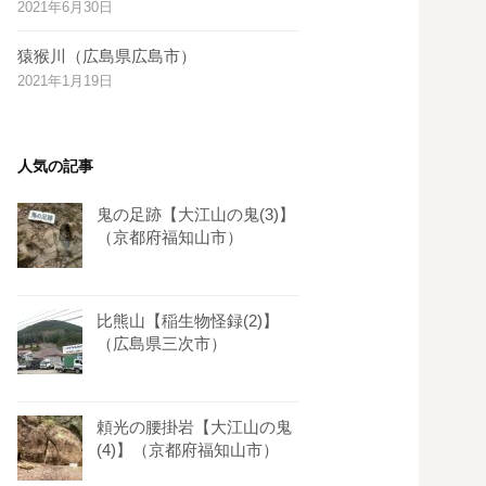
2021年6月30日
s
t
猿猴川（広島県広島市）
2021年1月19日
人気の記事
鬼の足跡【大江山の鬼(3)】
（京都府福知山市）
比熊山【稲生物怪録(2)】
（広島県三次市）
頼光の腰掛岩【大江山の鬼
(4)】（京都府福知山市）