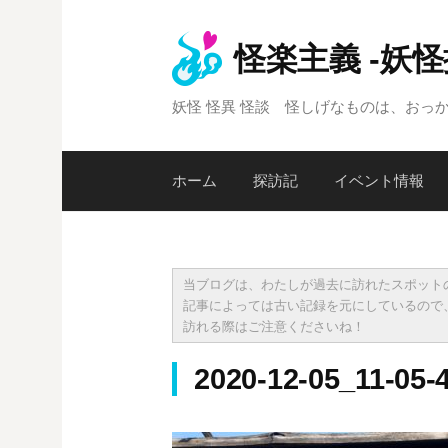
コ
ン
怪楽主義 -妖
テ
ン
妖怪 怪異 怪談 怪しげなものは、おっ
ツ
へ
ス
ホーム
探訪記
イベント情報
キ
ッ
プ
当ブログは、わたしが過去に訪れたスポット
記事によっては古い記録を元にしているので
訪れる際はご注意くださいね！
2020-12-05_11-05-