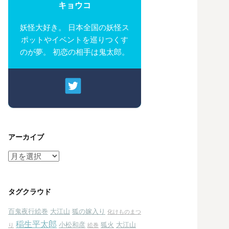
キョウコ
妖怪大好き。 日本全国の妖怪ス
ポットやイベントを巡りつくす
のが夢。 初恋の相手は鬼太郎。
アーカイブ
ア
ー
カ
イ
タグクラウド
ブ
百鬼夜行絵巻
大江山
狐の嫁入り
化けものまつ
稲生平太郎
小松和彦
狐火
大江山
り
絵巻