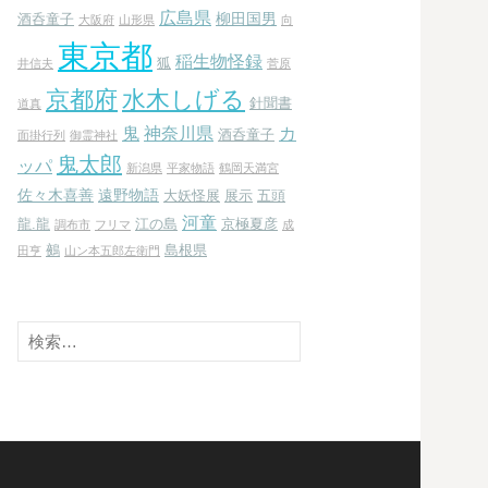
広島県
柳田国男
酒呑童子
大阪府
山形県
向
東京都
稲生物怪録
狐
井信夫
菅原
京都府
水木しげる
針聞書
道真
鬼
神奈川県
カ
酒呑童子
面掛行列
御霊神社
鬼太郎
ッパ
新潟県
平家物語
鶴岡天満宮
佐々木喜善
遠野物語
大妖怪展
展示
五頭
河童
龍.龍
江の島
京極夏彦
調布市
フリマ
成
鵺
島根県
田亨
山ン本五郎左衛門
検
索: