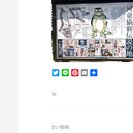
T
L
P
E
共
w
i
i
m
有
i
n
n
a
t
e
t
i
t
e
l
e
r
r
e
s
投
古い投稿
t