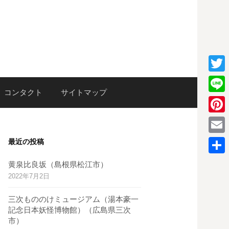
T
検
コンタクト
サイトマップ
w
L
i
i
P
索:
t
n
i
E
最近の投稿
t
e
n
m
e
共
黄泉比良坂（島根県松江市）
t
a
2022年7月2日
r
有
e
i
三次もののけミュージアム（湯本豪一
r
l
記念日本妖怪博物館）（広島県三次
e
市）