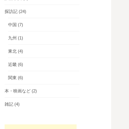
探訪記
(24)
中国
(7)
九州
(1)
東北
(4)
近畿
(6)
関東
(6)
本・映画など
(2)
雑記
(4)