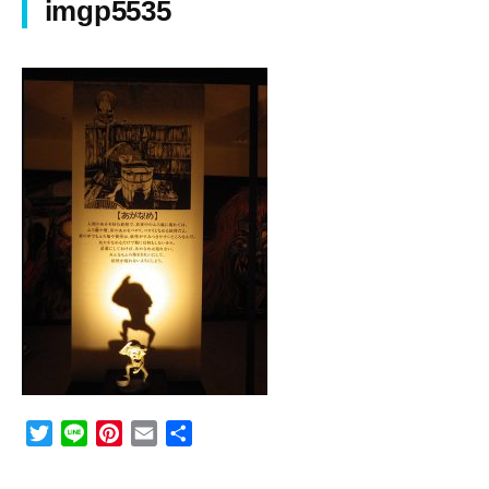
imgp5535
T
L
P
E
共
w
i
i
m
有
i
n
n
a