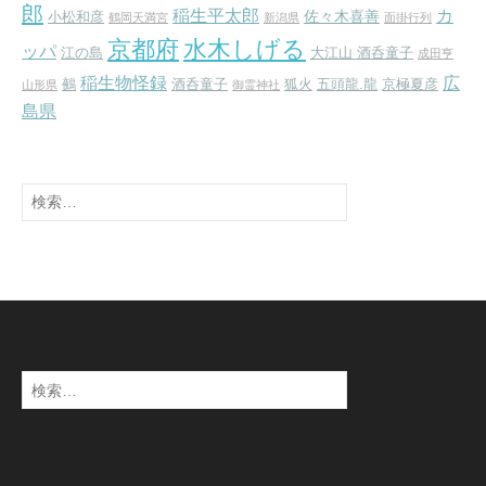
郎
稲生平太郎
カ
佐々木喜善
小松和彦
鶴岡天満宮
新潟県
面掛行列
京都府
水木しげる
ッパ
江の島
大江山 酒呑童子
成田亨
稲生物怪録
広
鵺
酒呑童子
狐火
五頭龍.龍
京極夏彦
山形県
御霊神社
島県
検
索:
検
索: