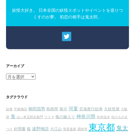
妖怪大好き。 日本全国の妖怪スポットやイベントを巡りつ
くすのが夢。 初恋の相手は鬼太郎。
アーカイブ
ア
ー
カ
イ
タグクラウド
ブ
河童
柳田国男
島根県
展示
百鬼夜行絵巻
大妖怪展
絵巻
平家物語
大阪
鬼
神奈川県
狐の嫁入り
府
山ン本五郎左衛門
フリマ
向井信夫
化けものま
東京都
鬼太
遠野物語
針聞書
狐
大江山
つり
菅原道真
調布市