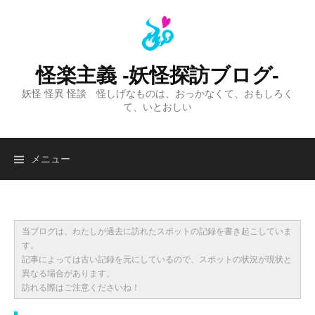
コ
ン
テ
ン
怪楽主義 -妖怪探訪ブログ-
ツ
妖怪 怪異 怪談 怪しげなものは、おっかなくて、おもしろく
へ
て、いとおしい
ス
キ
ッ
検
メニュー
プ
索:
当ブログは、わたしが過去に訪れたスポットの記録を書き起こしていま
す。
記事によっては古い記録を元にしているので、スポットの状況が現状と
異なる場合があります。
訪れる際はご注意くださいね！