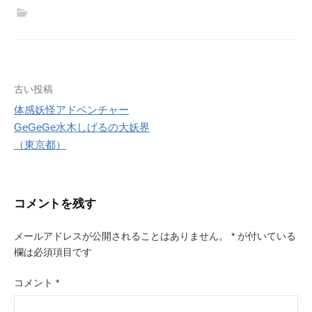
t
e
t
i
t
e
l
e
r
r
e
s
投
古い投稿
t
体感妖怪アドベンチャー
稿
GeGeGe水木しげるの大妖界
ナ
（東京都）
ビ
ゲ
コメントを残す
ー
メールアドレスが公開されることはありません。
*
が付いている
シ
欄は必須項目です
ョ
コメント
*
ン