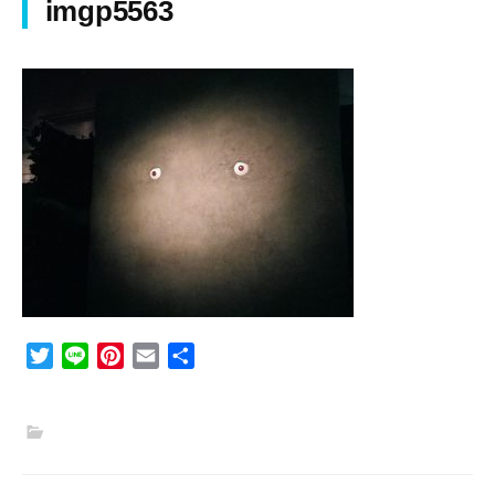
imgp5563
T
L
P
E
共
w
i
i
m
有
i
n
n
a
t
e
t
i
t
e
l
e
r