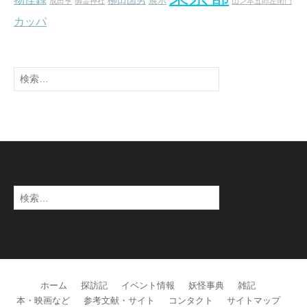
柳田国男
展示
成田亨
御霊神社
山ン本五郎左衛門
カッパ
検
索:
検
索:
ホーム
探訪記
イベント情報
妖怪事典
雑記
本・映画など
参考文献・サイト
コンタクト
サイトマップ