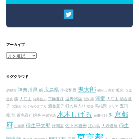
アーカイブ
ア
ー
カ
イ
タグクラウド
ブ
鬼太郎
神奈川県
広島県
鵺
小松和彦
狐火
調布市
鶴岡天満宮
菅原
河童
遠野物語
狐
大江山
京極夏彦
大江山 酒呑童
道真
向井信夫
新潟県
子
酒呑童子
狐の嫁入り
島根県
五頭
大阪府
化けものまつり
絵巻
フリマ
水木しげる
京都
鬼
龍.龍
百鬼夜行絵巻
平家物語
面掛行列
府
稲生平太郎
稲生
佐々木喜善
針聞書
江の島
大妖怪展
山形県
東京都
物怪録