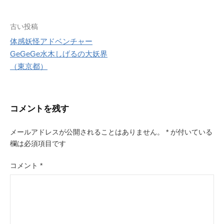
r
e
s
投
古い投稿
t
体感妖怪アドベンチャー
稿
GeGeGe水木しげるの大妖界
ナ
（東京都）
ビ
ゲ
コメントを残す
ー
メールアドレスが公開されることはありません。
*
が付いている
シ
欄は必須項目です
ョ
コメント
*
ン