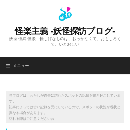
コ
ン
テ
ン
怪楽主義 -妖怪探訪ブログ-
ツ
妖怪 怪異 怪談 怪しげなものは、おっかなくて、おもしろく
へ
て、いとおしい
ス
キ
ッ
検
メニュー
プ
索:
当ブログは、わたしが過去に訪れたスポットの記録を書き起こしていま
す。
記事によっては古い記録を元にしているので、スポットの状況が現状と
異なる場合があります。
訪れる際はご注意くださいね！