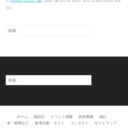
江の島
展示
百鬼夜行絵巻
り
大阪府
成田亨
御霊
神社
検
索:
検
索:
ホーム
探訪記
イベント情報
妖怪事典
雑記
本・映画など
参考文献・サイト
コンタクト
サイトマップ