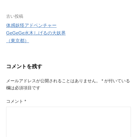
r
e
s
投
古い投稿
t
体感妖怪アドベンチャー
稿
GeGeGe水木しげるの大妖界
ナ
（東京都）
ビ
ゲ
コメントを残す
ー
メールアドレスが公開されることはありません。
*
が付いている
シ
欄は必須項目です
ョ
コメント
*
ン