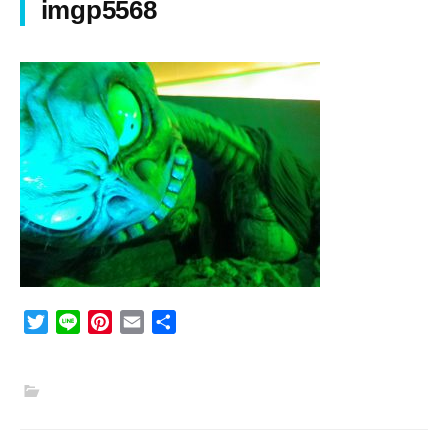
imgp5568
T
L
P
E
共
w
i
i
m
有
i
n
n
a
t
e
t
i
t
e
l
e
r