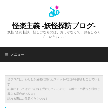
コ
ン
テ
ン
怪楽主義 -妖怪探訪ブログ-
ツ
妖怪 怪異 怪談 怪しげなものは、おっかなくて、おもしろく
へ
て、いとおしい
ス
キ
ッ
検
メニュー
プ
索:
当ブログは、わたしが過去に訪れたスポットの記録を書き起こしていま
す。
記事によっては古い記録を元にしているので、スポットの状況が現状と
異なる場合があります。
訪れる際はご注意くださいね！