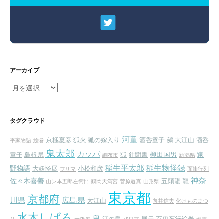
アーカイブ
ア
ー
カ
イ
タグクラウド
ブ
河童
京極夏彦
狐火
狐の嫁入り
酒呑童子
鵺
大江山 酒呑
平家物語
絵巻
鬼太郎
カッパ
柳田国男
遠
童子
島根県
狐
針聞書
調布市
新潟県
稲生平太郎
稲生物怪録
野物語
大妖怪展
小松和彦
フリマ
面掛行列
神奈
佐々木喜善
五頭龍.龍
山ン本五郎左衛門
鶴岡天満宮
菅原道真
山形県
東京都
京都府
川県
広島県
大江山
向井信夫
化けものまつ
水木しげる
鬼