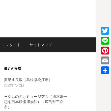
T
検
コンタクト
サイトマップ
w
L
i
i
P
索:
t
n
i
E
最近の投稿
t
e
n
m
e
共
黄泉比良坂（島根県松江市）
t
a
2022年7月2日
r
有
e
i
三次もののけミュージアム（湯本豪一
r
l
記念日本妖怪博物館）（広島県三次
e
市）