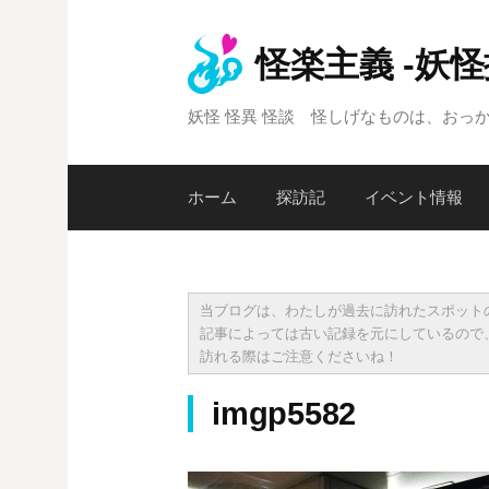
コ
ン
怪楽主義 -妖
テ
ン
妖怪 怪異 怪談 怪しげなものは、おっ
ツ
へ
ス
ホーム
探訪記
イベント情報
キ
ッ
プ
当ブログは、わたしが過去に訪れたスポット
記事によっては古い記録を元にしているので
訪れる際はご注意くださいね！
imgp5582