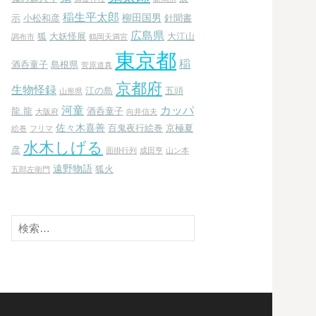
稲生平太郎
柳田国男
示
小松和彦
針聞書
広島県
狐
大妖怪展
大江山
調布市
鶴岡天満宮
東京都
稲
酒呑童子
島根県
菅原道真
京都府
生物怪録
江の島
五頭
山形県
河童
カッパ
龍.龍
酒呑童子
大阪府
向井信夫
佐々木喜善
百鬼夜行絵巻
京極夏
絵巻
フリマ
水木しげる
彦
面掛行列
成田亨
山ン本
遠野物語
狐火
五郎左衛門
検
索: