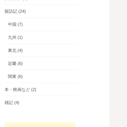
探訪記
(24)
中国
(7)
九州
(1)
東北
(4)
近畿
(6)
関東
(6)
本・映画など
(2)
雑記
(4)