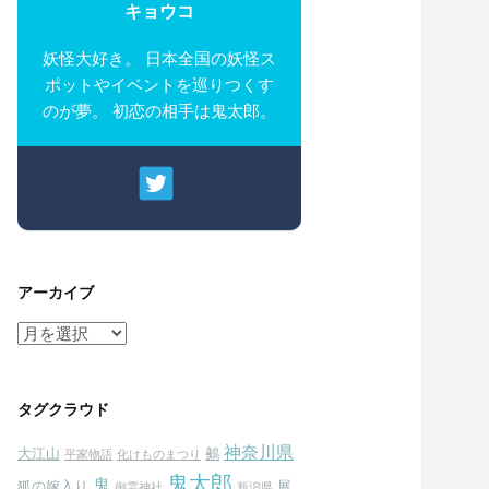
キョウコ
妖怪大好き。 日本全国の妖怪ス
ポットやイベントを巡りつくす
のが夢。 初恋の相手は鬼太郎。
アーカイブ
ア
ー
カ
イ
タグクラウド
ブ
神奈川県
大江山
鵺
平家物語
化けものまつり
鬼太郎
鬼
狐の嫁入り
展
御霊神社
新潟県