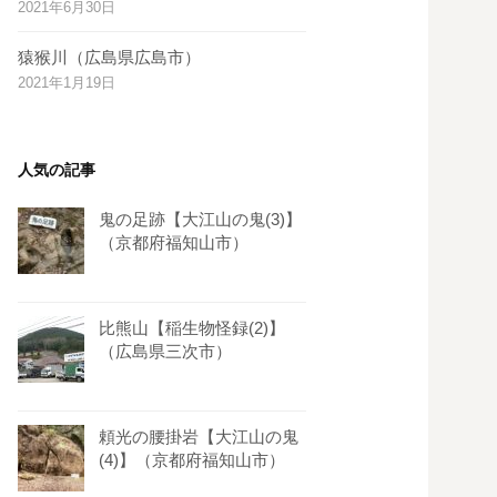
2021年6月30日
s
t
猿猴川（広島県広島市）
2021年1月19日
人気の記事
鬼の足跡【大江山の鬼(3)】
（京都府福知山市）
比熊山【稲生物怪録(2)】
（広島県三次市）
頼光の腰掛岩【大江山の鬼
(4)】（京都府福知山市）