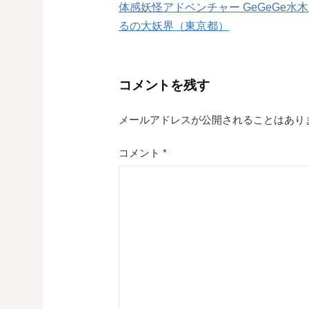
体感妖怪アドベンチャー GeGeGe水
稿
るの大妖界（東京都）
ナ
ビ
コメントを残す
ゲ
メールアドレスが公開されることはあり
ー
シ
コメント
*
ョ
ン