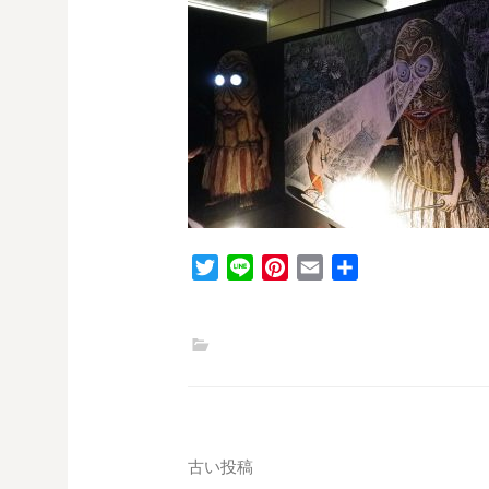
T
L
P
E
共
w
i
i
m
有
i
n
n
a
t
e
t
i
t
e
l
e
r
r
e
s
投
古い投稿
t