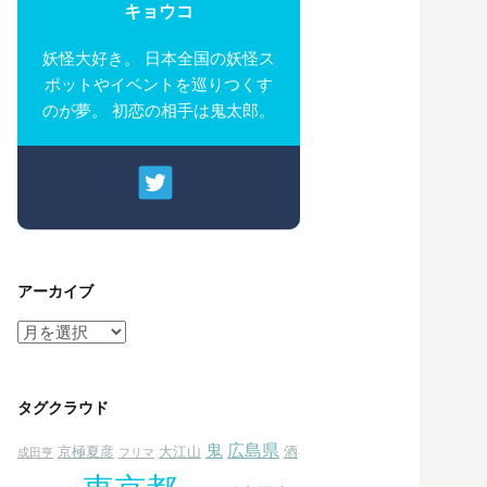
キョウコ
妖怪大好き。 日本全国の妖怪ス
ポットやイベントを巡りつくす
のが夢。 初恋の相手は鬼太郎。
アーカイブ
ア
ー
カ
イ
タグクラウド
ブ
鬼
広島県
京極夏彦
大江山
酒
成田亨
フリマ