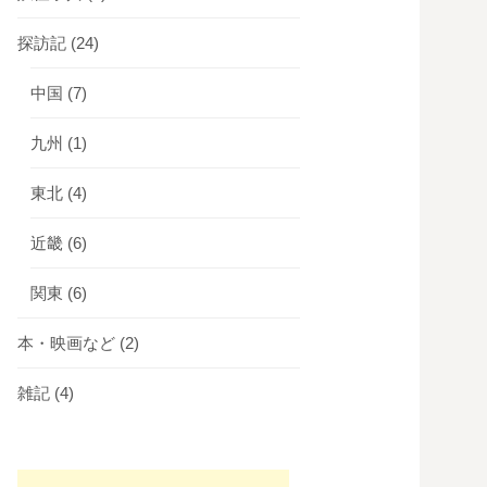
探訪記
(24)
中国
(7)
九州
(1)
東北
(4)
近畿
(6)
関東
(6)
本・映画など
(2)
雑記
(4)