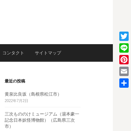
T
検
コンタクト
サイトマップ
w
L
i
i
P
索:
t
n
i
E
最近の投稿
t
e
n
m
e
共
黄泉比良坂（島根県松江市）
t
a
2022年7月2日
r
有
e
i
三次もののけミュージアム（湯本豪一
r
l
記念日本妖怪博物館）（広島県三次
e
市）