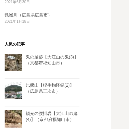
2021年6月30日
s
t
猿猴川（広島県広島市）
2021年1月19日
人気の記事
鬼の足跡【大江山の鬼(3)】
（京都府福知山市）
比熊山【稲生物怪録(2)】
（広島県三次市）
頼光の腰掛岩【大江山の鬼
(4)】（京都府福知山市）