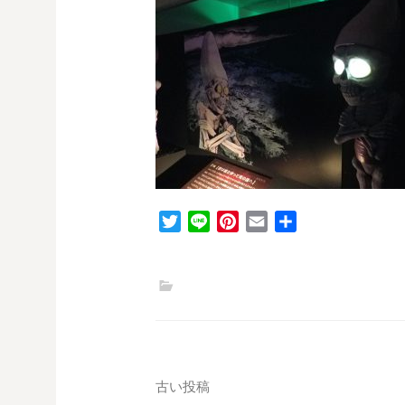
T
L
P
E
共
w
i
i
m
有
i
n
n
a
t
e
t
i
t
e
l
e
r
r
e
s
投
古い投稿
t