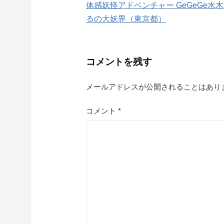
体感妖怪アドベンチャー GeGeGe水
稿
るの大妖界（東京都）
ナ
ビ
コメントを残す
ゲ
メールアドレスが公開されることはあり
ー
シ
コメント
*
ョ
ン