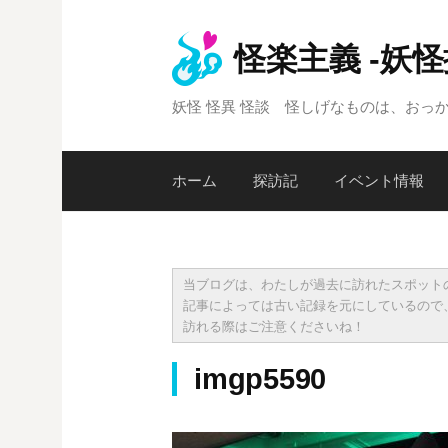
コ
ン
怪楽主義 -妖
テ
ン
妖怪 怪異 怪談 怪しげなものは、おっ
ツ
へ
ス
ホーム
探訪記
イベント情報
キ
ッ
プ
当ブログは、わたしが過去に訪れたスポット
記事によっては古い記録を元にしているので
訪れる際はご注意くださいね！
imgp5590