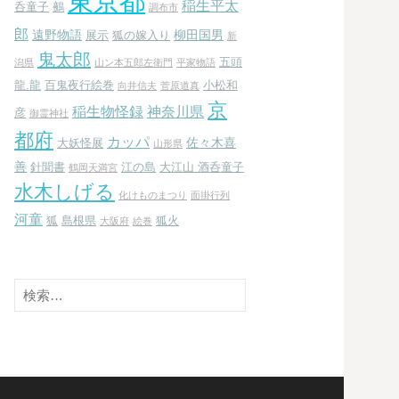
東京都
稲生平太
呑童子
鵺
調布市
郎
遠野物語
柳田国男
展示
狐の嫁入り
新
鬼太郎
五頭
潟県
山ン本五郎左衛門
平家物語
龍.龍
百鬼夜行絵巻
小松和
向井信夫
菅原道真
京
稲生物怪録
神奈川県
彦
御霊神社
都府
カッパ
佐々木喜
大妖怪展
山形県
善
針聞書
江の島
大江山 酒呑童子
鶴岡天満宮
水木しげる
化けものまつり
面掛行列
河童
狐
島根県
狐火
大阪府
絵巻
検
索: