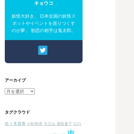
キョウコ
妖怪大好き。 日本全国の妖怪ス
ポットやイベントを巡りつくす
のが夢。 初恋の相手は鬼太郎。
アーカイブ
ア
ー
カ
イ
タグクラウド
ブ
佐々木喜善
小松和彦
大江山 酒呑童子
江の
東