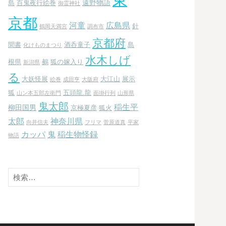
遠野物語
島
百鬼夜行絵巻
御霊神社
京都
河童
広島県
針
鶴岡天満宮
調布市
京都府
聞書
酒呑童子
島
化けものまつり
水木しげ
根県
鵺
狐の嫁入り
新潟県
る
大妖怪展
大江山
展示
絵巻
成田亨
大阪府
狐
五頭龍.龍
山ン本五郎左衛門
面掛行列
山形県
鬼太郎
稲生平
柳田国男
京極夏彦
狐火
太郎
神奈川県
向井信夫
フリマ
菅原道真
平家
カッパ
鬼
稲生物怪録
物語
検
索: