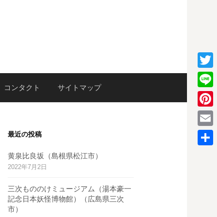
T
検
コンタクト
サイトマップ
w
L
i
i
P
索:
t
n
i
E
最近の投稿
t
e
n
m
e
共
黄泉比良坂（島根県松江市）
t
a
2022年7月2日
r
有
e
i
三次もののけミュージアム（湯本豪一
r
l
記念日本妖怪博物館）（広島県三次
e
市）