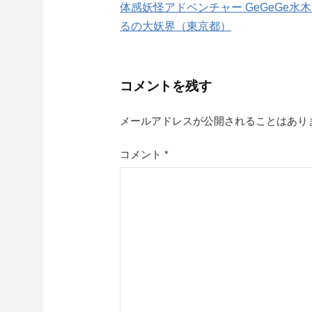
体感妖怪アドベンチャー GeGeGe水
稿
るの大妖界（東京都）
ナ
ビ
コメントを残す
ゲ
メールアドレスが公開されることはあり
ー
シ
コメント
*
ョ
ン