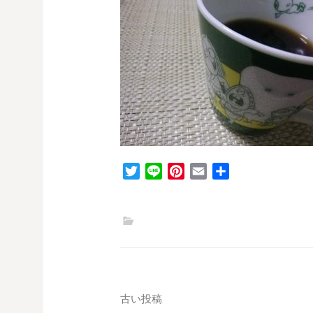
T
L
P
E
共
w
i
i
m
有
i
n
n
a
t
e
t
i
t
e
l
e
r
r
e
s
投
古い投稿
t