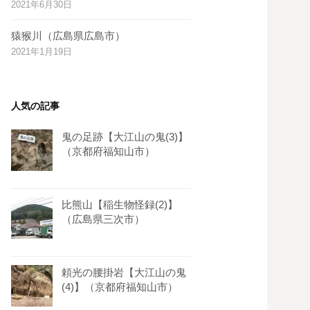
2021年6月30日
s
t
猿猴川（広島県広島市）
2021年1月19日
人気の記事
鬼の足跡【大江山の鬼(3)】
（京都府福知山市）
比熊山【稲生物怪録(2)】
（広島県三次市）
頼光の腰掛岩【大江山の鬼
(4)】（京都府福知山市）