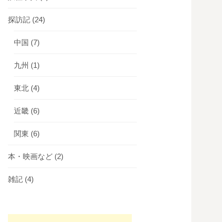
探訪記
(24)
中国
(7)
九州
(1)
東北
(4)
近畿
(6)
関東
(6)
本・映画など
(2)
雑記
(4)