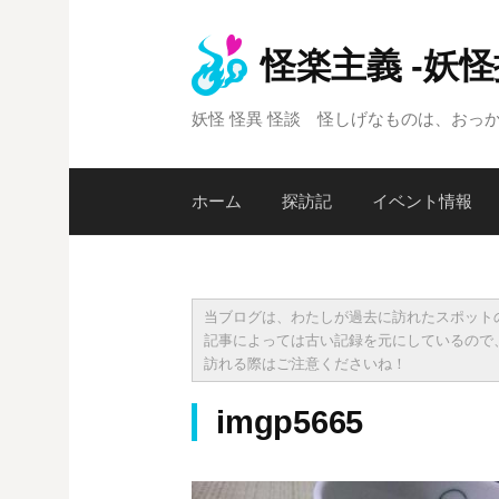
コ
ン
怪楽主義 -妖
テ
ン
妖怪 怪異 怪談 怪しげなものは、おっ
ツ
へ
ス
ホーム
探訪記
イベント情報
キ
ッ
プ
当ブログは、わたしが過去に訪れたスポット
記事によっては古い記録を元にしているので
訪れる際はご注意くださいね！
imgp5665