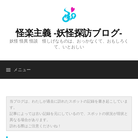
コ
ン
テ
ン
怪楽主義 -妖怪探訪ブログ-
ツ
妖怪 怪異 怪談 怪しげなものは、おっかなくて、おもしろく
へ
て、いとおしい
ス
キ
ッ
検
メニュー
プ
索:
当ブログは、わたしが過去に訪れたスポットの記録を書き起こしていま
す。
記事によっては古い記録を元にしているので、スポットの状況が現状と
異なる場合があります。
訪れる際はご注意くださいね！