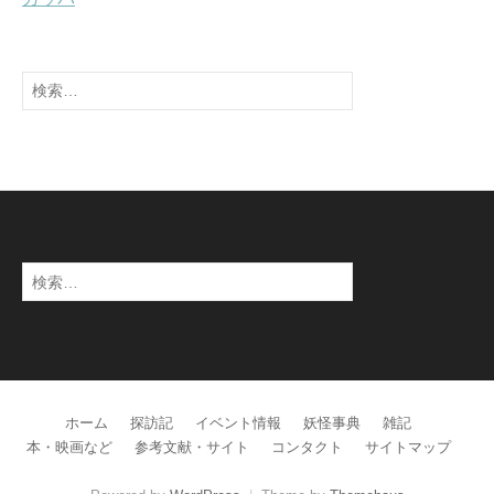
検
索:
検
索:
ホーム
探訪記
イベント情報
妖怪事典
雑記
本・映画など
参考文献・サイト
コンタクト
サイトマップ