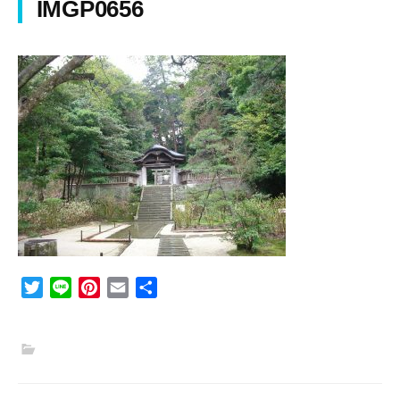
IMGP0656
T
L
P
E
共
w
i
i
m
有
i
n
n
a
t
e
t
i
t
e
l
e
r