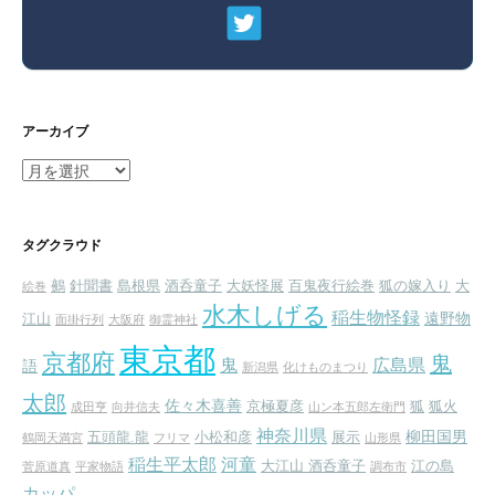
アーカイブ
ア
ー
カ
イ
タグクラウド
ブ
鵺
針聞書
島根県
酒呑童子
大妖怪展
百鬼夜行絵巻
狐の嫁入り
大
絵巻
水木しげる
稲生物怪録
遠野物
江山
面掛行列
大阪府
御霊神社
東京都
京都府
鬼
鬼
広島県
語
新潟県
化けものまつり
太郎
佐々木喜善
京極夏彦
狐
狐火
成田亨
向井信夫
山ン本五郎左衛門
神奈川県
柳田国男
五頭龍.龍
小松和彦
展示
鶴岡天満宮
フリマ
山形県
稲生平太郎
河童
大江山 酒呑童子
江の島
菅原道真
平家物語
調布市
カッパ