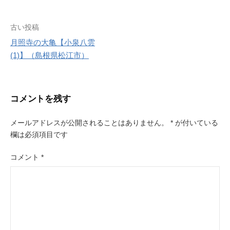
r
e
s
投
古い投稿
t
月照寺の大亀【小泉八雲
稿
(1)】（島根県松江市）
ナ
ビ
コメントを残す
ゲ
ー
メールアドレスが公開されることはありません。
*
が付いている
欄は必須項目です
シ
ョ
コメント
*
ン