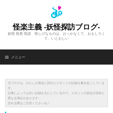
コ
ン
テ
ン
怪楽主義 -妖怪探訪ブログ-
ツ
妖怪 怪異 怪談 怪しげなものは、おっかなくて、おもしろく
へ
て、いとおしい
ス
キ
ッ
検
メニュー
プ
索:
当ブログは、わたしが過去に訪れたスポットの記録を書き起こしていま
す。
記事によっては古い記録を元にしているので、スポットの状況が現状と
異なる場合があります。
訪れる際はご注意くださいね！