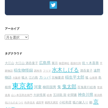
アーカイブ
ア
ー
カ
イ
タグクラウド
ブ
広島県
佐々木喜善
大江山
大江山 酒呑童子
展示
御霊神社
面掛行列
平
水木しげる
稲生物怪録
遠野
酒呑童子
家物語
調布市
フリマ
カッパ
稲生平太郎
物語
狐火
江の島
京極夏彦
狐
島
大阪府
山形県
東京都
鬼太郎
河童
鬼
柳田国男
根県
百鬼夜行絵巻
菅原
神奈川県
大妖怪展
五頭龍.龍
針聞書
道真
山ン本五郎左衛門
絵巻
新潟県
京
小松和彦
狐の嫁入り
鵺
化けものまつり
向井信夫
成田亨
鶴岡天満宮