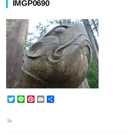
IMGP0690
T
L
P
E
共
w
i
i
m
有
i
n
n
a
t
e
t
i
t
e
l
e
r