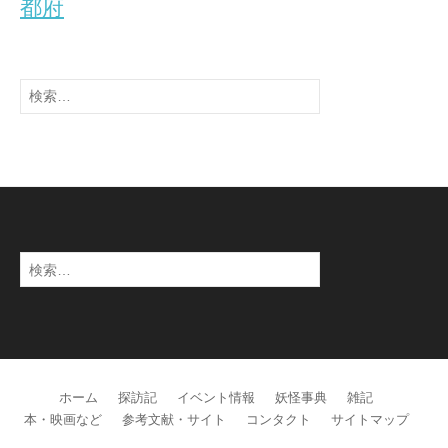
都府
検
索:
検
索:
ホーム
探訪記
イベント情報
妖怪事典
雑記
本・映画など
参考文献・サイト
コンタクト
サイトマップ