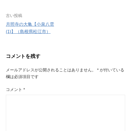
r
e
s
投
古い投稿
t
月照寺の大亀【小泉八雲
稿
(1)】（島根県松江市）
ナ
ビ
コメントを残す
ゲ
ー
メールアドレスが公開されることはありません。
*
が付いている
欄は必須項目です
シ
ョ
コメント
*
ン