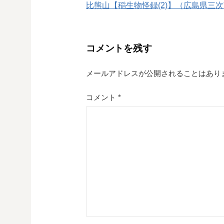
比熊山【稲生物怪録(2)】（広島県三
稿
ナ
コメントを残す
ビ
ゲ
メールアドレスが公開されることはあり
ー
コメント
*
シ
ョ
ン