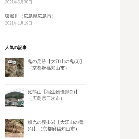
2021年6月30日
s
t
猿猴川（広島県広島市）
2021年1月19日
人気の記事
鬼の足跡【大江山の鬼(3)】
（京都府福知山市）
比熊山【稲生物怪録(2)】
（広島県三次市）
頼光の腰掛岩【大江山の鬼
(4)】（京都府福知山市）