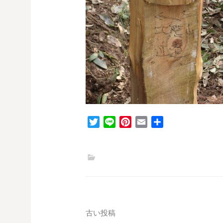
T
L
P
E
共
w
i
i
m
有
i
n
n
a
t
e
t
i
t
e
l
e
r
r
e
s
投
古い投稿
t