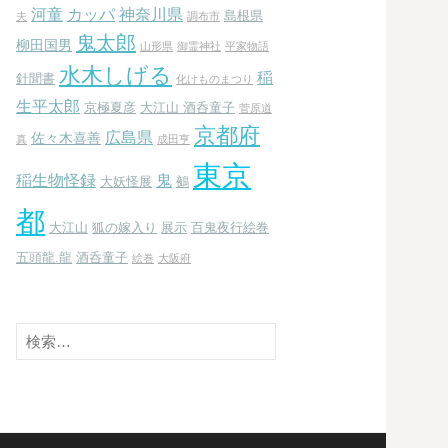
河童
カッパ
神奈川県
島根県
夫
調布市
鬼太郎
柳田国男
山形県
御霊神社
平家物語
水木しげる
稲
針聞書
化けものまつり
生平太郎
京極夏彦
大江山 酒呑童子
菅原道
京都府
広島県
佐々木喜善
真
成田亨
東京
稲生物怪録
鬼
大妖怪展
鵺
都
大江山
狐の嫁入り
展示
百鬼夜行絵巻
五頭龍.龍
酒呑童子
絵巻
大阪府
検
索: