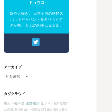
キョウコ
妖怪大好き。 日本全国の妖怪ス
ポットやイベントを巡りつくす
のが夢。 初恋の相手は鬼太郎。
アーカイブ
ア
ー
カ
イ
タグクラウド
ブ
遠野物語
狐火
小松和彦
狐
フリマ
鶴岡天満宮
江の島
新潟県
山ン本五郎左衛門
面掛行列
向井信