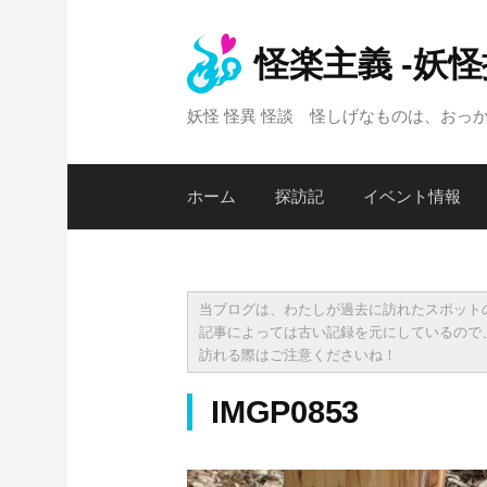
コ
ン
怪楽主義 -妖
テ
ン
妖怪 怪異 怪談 怪しげなものは、おっ
ツ
へ
ス
ホーム
探訪記
イベント情報
キ
ッ
プ
当ブログは、わたしが過去に訪れたスポット
記事によっては古い記録を元にしているので
訪れる際はご注意くださいね！
IMGP0853