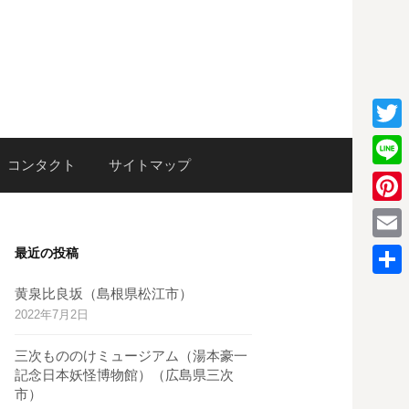
T
検
コンタクト
サイトマップ
w
L
i
i
P
索:
t
n
i
E
最近の投稿
t
e
n
m
e
共
黄泉比良坂（島根県松江市）
t
a
2022年7月2日
r
有
e
i
三次もののけミュージアム（湯本豪一
r
l
記念日本妖怪博物館）（広島県三次
e
市）