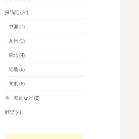
探訪記
(24)
中国
(7)
九州
(1)
東北
(4)
近畿
(6)
関東
(6)
本・映画など
(2)
雑記
(4)