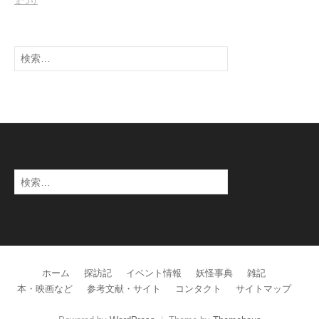
まつり
検
索:
検
索:
ホーム
探訪記
イベント情報
妖怪事典
雑記
本・映画など
参考文献・サイト
コンタクト
サイトマップ