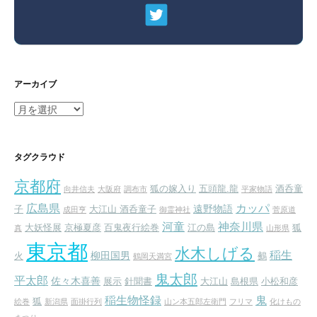
アーカイブ
ア
ー
カ
イ
タグクラウド
ブ
京都府
狐の嫁入り
五頭龍.龍
酒呑童
向井信夫
大阪府
調布市
平家物語
広島県
カッパ
遠野物語
子
大江山 酒呑童子
成田亨
御霊神社
菅原道
河童
神奈川県
大妖怪展
京極夏彦
百鬼夜行絵巻
江の島
狐
真
山形県
東京都
水木しげる
稲生
柳田国男
火
鵺
鶴岡天満宮
鬼太郎
平太郎
佐々木喜善
展示
針聞書
大江山
島根県
小松和彦
稲生物怪録
鬼
狐
絵巻
新潟県
面掛行列
山ン本五郎左衛門
フリマ
化けもの