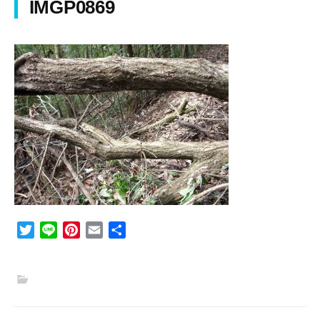
IMGP0869
T
L
P
E
共
w
i
i
m
有
i
n
n
a
t
e
t
i
t
e
l
e
r