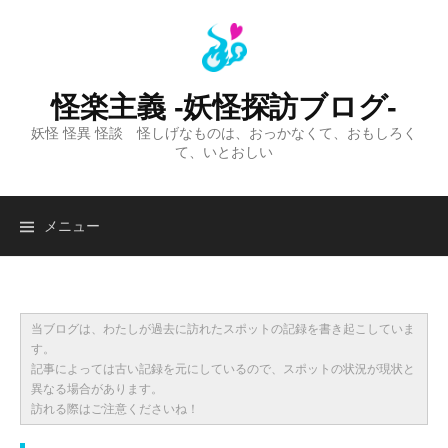
コ
ン
テ
ン
怪楽主義 -妖怪探訪ブログ-
ツ
妖怪 怪異 怪談 怪しげなものは、おっかなくて、おもしろく
へ
て、いとおしい
ス
キ
ッ
検
メニュー
プ
索:
当ブログは、わたしが過去に訪れたスポットの記録を書き起こしていま
す。
記事によっては古い記録を元にしているので、スポットの状況が現状と
異なる場合があります。
訪れる際はご注意くださいね！