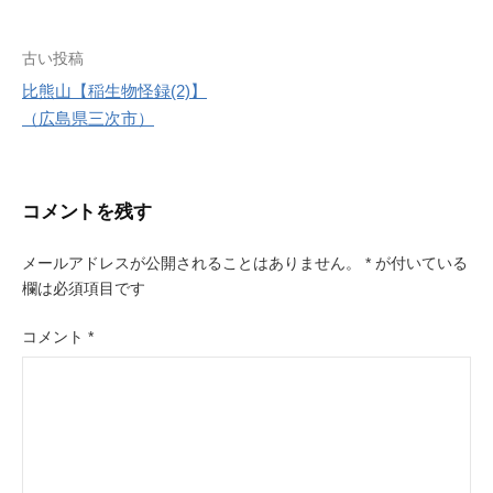
r
e
s
投
古い投稿
t
比熊山【稲生物怪録(2)】
稿
（広島県三次市）
ナ
ビ
コメントを残す
ゲ
ー
メールアドレスが公開されることはありません。
*
が付いている
欄は必須項目です
シ
ョ
コメント
*
ン