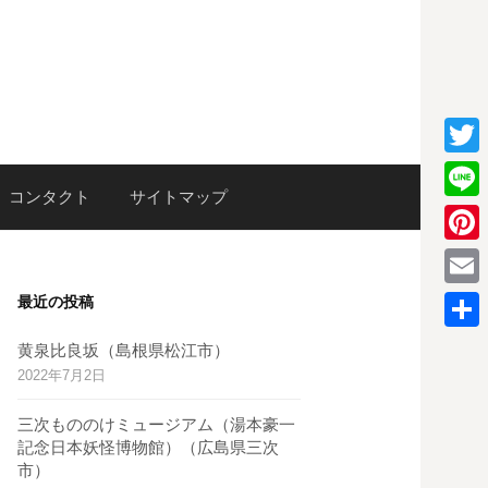
T
検
コンタクト
サイトマップ
w
L
i
i
P
索:
t
n
i
E
最近の投稿
t
e
n
m
e
共
黄泉比良坂（島根県松江市）
t
a
2022年7月2日
r
有
e
i
三次もののけミュージアム（湯本豪一
r
l
記念日本妖怪博物館）（広島県三次
e
市）