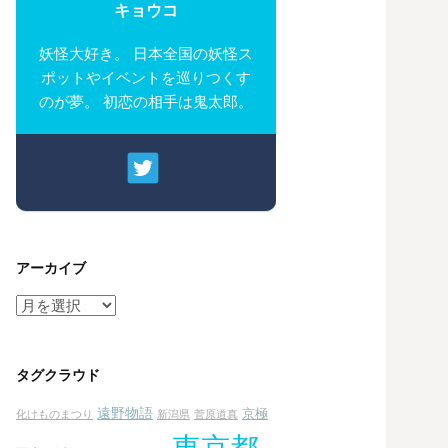
キョウコ
妖怪大好き。 日本全国の妖怪ス
ポットやイベントを巡りつくす
のが夢。 初恋の相手は鬼太郎。
アーカイブ
ア
ー
カ
イ
タグクラウド
ブ
遠野物語
京極
化けものまつり
新潟県
菅原道真
東京都