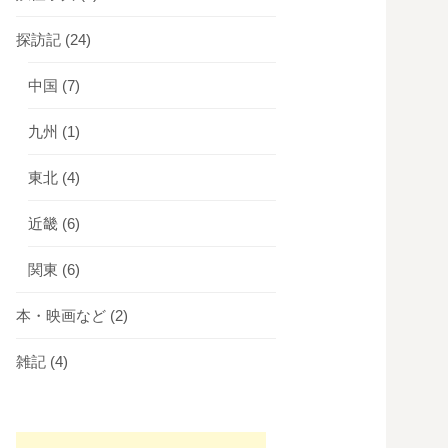
探訪記
(24)
中国
(7)
九州
(1)
東北
(4)
近畿
(6)
関東
(6)
本・映画など
(2)
雑記
(4)