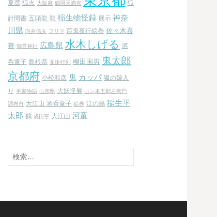
夏彦
狐火
狐
大阪府
鶴岡天満宮
稲生物怪録
神奈
針聞書
五頭龍.龍
展示
川県
佐々木喜
百鬼夜行絵巻
向井信夫
フリマ
水木しげる
広島県
善
酒
御霊神社
鬼太郎
柳田国男
呑童子
島根県
面掛行列
京都府
鬼
カッパ
小松和彦
狐の嫁入
り
大妖怪展
平家物語
山形県
山ン本五郎左衛門
稲生平
大江山 酒呑童子
江の島
調布市
絵巻
太郎
河童
鵺
大江山
成田亨
検
索: