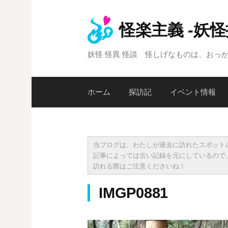
コ
ン
怪楽主義 -妖
テ
ン
妖怪 怪異 怪談 怪しげなものは、おっ
ツ
へ
ス
ホーム
探訪記
イベント情報
キ
ッ
プ
当ブログは、わたしが過去に訪れたスポット
記事によっては古い記録を元にしているので
訪れる際はご注意くださいね！
IMGP0881