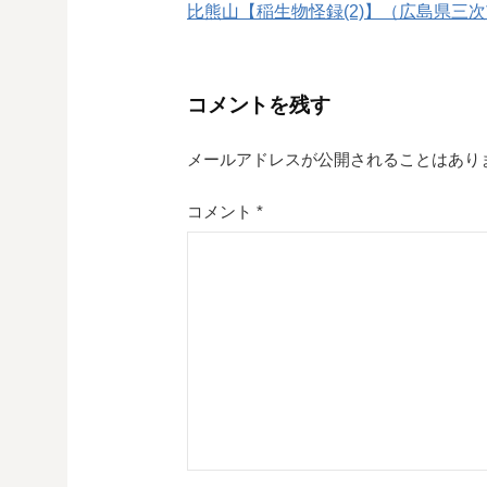
比熊山【稲生物怪録(2)】（広島県三
稿
ナ
コメントを残す
ビ
ゲ
メールアドレスが公開されることはあり
ー
コメント
*
シ
ョ
ン