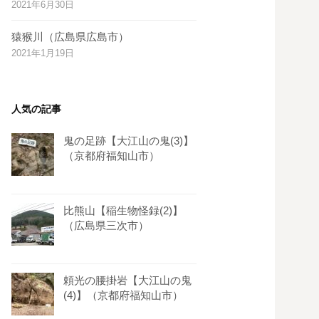
2021年6月30日
s
t
猿猴川（広島県広島市）
2021年1月19日
人気の記事
鬼の足跡【大江山の鬼(3)】
（京都府福知山市）
比熊山【稲生物怪録(2)】
（広島県三次市）
頼光の腰掛岩【大江山の鬼
(4)】（京都府福知山市）