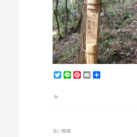
T
L
P
E
共
w
i
i
m
有
i
n
n
a
t
e
t
i
t
e
l
e
r
r
e
s
投
古い投稿
t