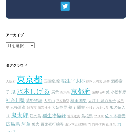
アーカイブ
ア
ー
カ
イ
タグクラウド
ブ
東京都
稲生平太郎
五頭龍.龍
酒呑童
大阪府
鶴岡天満宮
絵巻
水木しげる
京都府
鬼
子
展示
狐
小松和彦
新潟県
面掛行列
神奈川県
遠野物語
柳田国男
大江山
大江山 酒呑童子
平家物語
成田
京極夏彦
大妖怪展
鵺
針聞書
狐の嫁入
亨
調布市
御霊神社
化けものまつり
鬼太郎
稲生物怪録
佐々木喜善
り
江の島
島根県
菅原道真
フリマ
広島県
河童
カ
狐火
百鬼夜行絵巻
山ン本五郎左衛門
向井信夫
山形県
ッパ