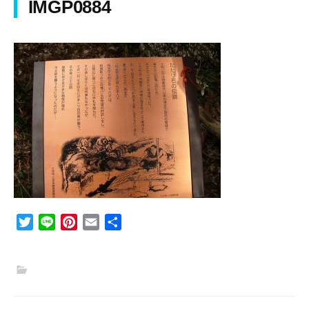
IMGP0884
T
L
P
E
共
w
i
i
m
有
i
n
n
a
t
e
t
i
t
e
l
e
r