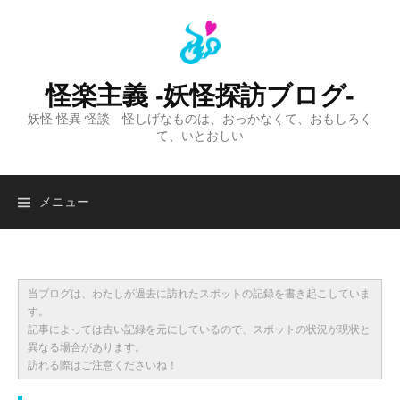
コ
ン
テ
ン
怪楽主義 -妖怪探訪ブログ-
ツ
妖怪 怪異 怪談 怪しげなものは、おっかなくて、おもしろく
へ
て、いとおしい
ス
キ
ッ
検
メニュー
プ
索:
当ブログは、わたしが過去に訪れたスポットの記録を書き起こしていま
す。
記事によっては古い記録を元にしているので、スポットの状況が現状と
異なる場合があります。
訪れる際はご注意くださいね！