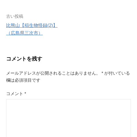
r
e
s
投
古い投稿
t
比熊山【稲生物怪録(2)】
稿
（広島県三次市）
ナ
ビ
コメントを残す
ゲ
ー
メールアドレスが公開されることはありません。
*
が付いている
欄は必須項目です
シ
ョ
コメント
*
ン