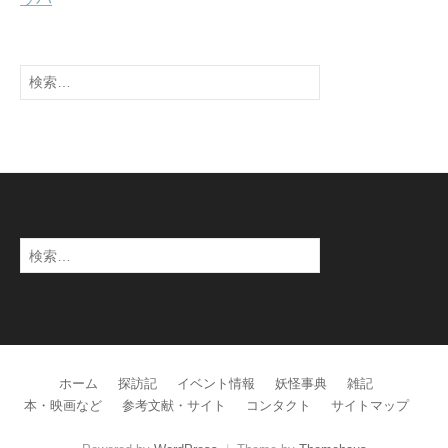
検
索:
検
索:
ホーム
探訪記
イベント情報
妖怪事典
雑記
本・映画など
参考文献・サイト
コンタクト
サイトマップ