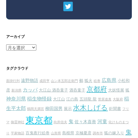
アーカイブ
ア
ー
カ
イ
タグクラウド
ブ
広島県
遠野物語
鵺
狐火
小松和
面掛行列
成田亨
山ン本五郎左衛門
絵巻
京都府
カッパ
彦
大江山 酒呑童子
酒呑童子
大妖怪展
狐
新潟県
神奈川県
稲生物怪録
稲
大江山
江の島
五頭龍.龍
菅原道真
大阪府
水木しげる
生平太郎
柳田国男
展示
針聞書
鶴岡天満宮
フリ
東京都
鬼
河童
佐々木喜善
マ
御霊神社
向井信夫
化けものまつ
鬼
百鬼夜行絵巻
島根県
京極夏彦
狐の嫁入り
り
平家物語
山形県
調布市