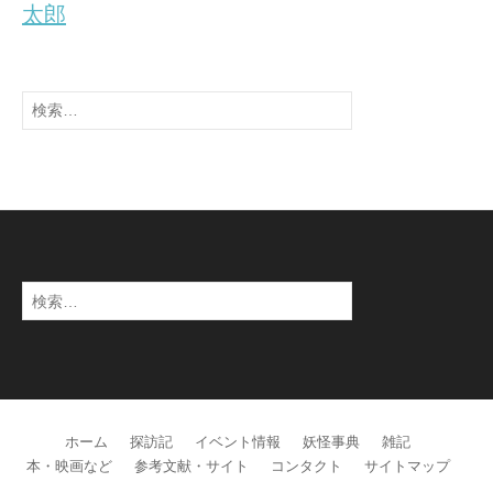
太郎
検
索:
検
索:
ホーム
探訪記
イベント情報
妖怪事典
雑記
本・映画など
参考文献・サイト
コンタクト
サイトマップ