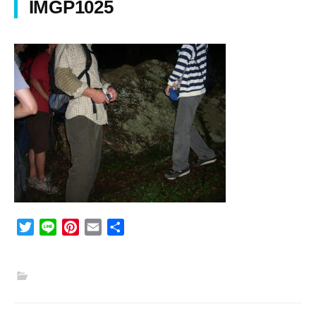
IMGP1025
T
L
P
E
共
w
i
i
m
有
i
n
n
a
t
e
t
i
t
e
l
e
r