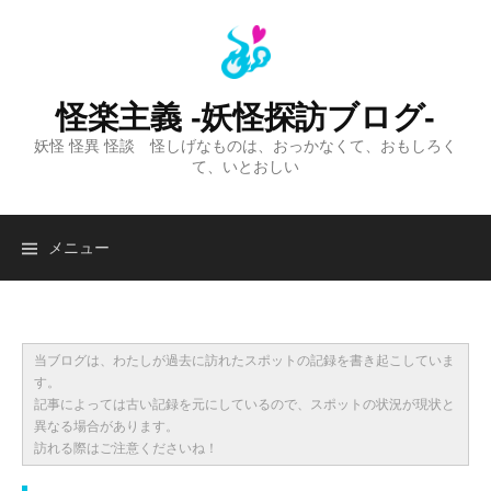
コ
ン
テ
ン
怪楽主義 -妖怪探訪ブログ-
ツ
妖怪 怪異 怪談 怪しげなものは、おっかなくて、おもしろく
へ
て、いとおしい
ス
キ
ッ
検
メニュー
プ
索:
当ブログは、わたしが過去に訪れたスポットの記録を書き起こしていま
す。
記事によっては古い記録を元にしているので、スポットの状況が現状と
異なる場合があります。
訪れる際はご注意くださいね！