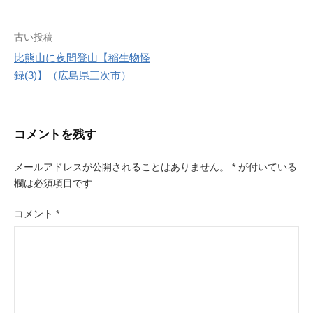
r
e
s
投
古い投稿
t
比熊山に夜間登山【稲生物怪
稿
録(3)】（広島県三次市）
ナ
ビ
コメントを残す
ゲ
ー
メールアドレスが公開されることはありません。
*
が付いている
欄は必須項目です
シ
ョ
コメント
*
ン