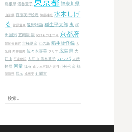
東京都
神奈川県
島根県
酒呑童子
水木しげ
百鬼夜行絵巻
山形県
御霊神社
る
稲生平太郎
鬼
遠野物語
柳
菅原道真
京都府
田国男
五頭龍.龍
化けものまつり
稲生物怪録
京極夏彦
江の島
鶴岡天満宮
大
広島県
佐々木喜善
大
阪府
向井信夫
フリマ
カッパ
江山
大江山 酒呑童子
大妖
平家物語
河童
怪展
狐火
小松和彦
鵺
山ン本五郎左衛門
展示
針聞書
新潟県
成田亨
検
索: