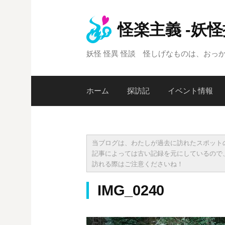
コ
ン
怪楽主義 -妖
テ
ン
妖怪 怪異 怪談 怪しげなものは、おっ
ツ
へ
ス
ホーム
探訪記
イベント情報
キ
ッ
プ
当ブログは、わたしが過去に訪れたスポット
記事によっては古い記録を元にしているので
訪れる際はご注意くださいね！
IMG_0240