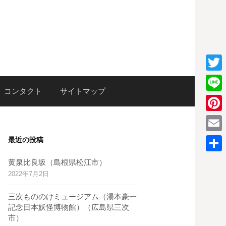
T
検
コンタクト
サイトマップ
w
L
i
i
P
索:
t
n
i
E
最近の投稿
t
e
n
m
e
共
黄泉比良坂（島根県松江市）
t
a
2022年7月2日
r
有
e
i
三次もののけミュージアム（湯本豪一
r
l
記念日本妖怪博物館）（広島県三次
e
市）