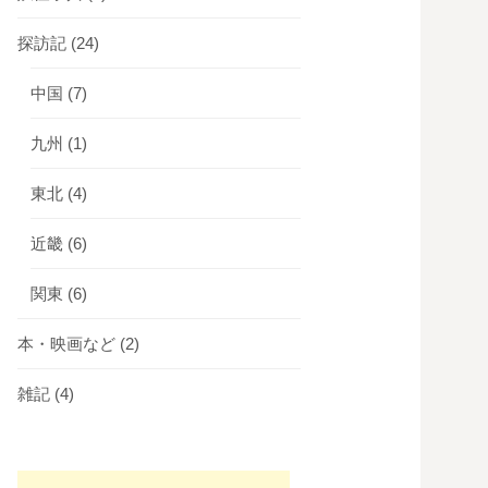
探訪記
(24)
中国
(7)
九州
(1)
東北
(4)
近畿
(6)
関東
(6)
本・映画など
(2)
雑記
(4)