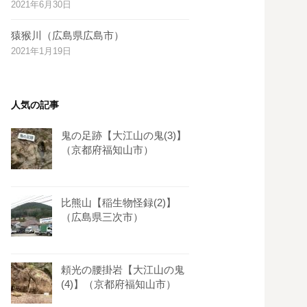
2021年6月30日
s
t
猿猴川（広島県広島市）
2021年1月19日
人気の記事
鬼の足跡【大江山の鬼(3)】
（京都府福知山市）
比熊山【稲生物怪録(2)】
（広島県三次市）
頼光の腰掛岩【大江山の鬼
(4)】（京都府福知山市）