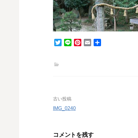
T
L
P
E
共
w
i
i
m
有
i
n
n
a
t
e
t
i
t
e
l
e
r
r
e
s
投
古い投稿
t
IMG_0240
稿
ナ
コメントを残す
ビ