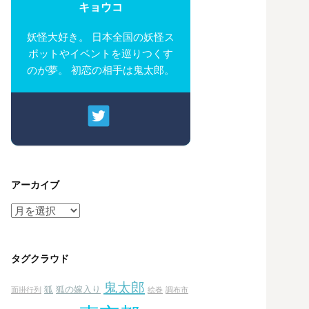
キョウコ
妖怪大好き。 日本全国の妖怪ス
ポットやイベントを巡りつくす
のが夢。 初恋の相手は鬼太郎。
アーカイブ
ア
ー
カ
イ
タグクラウド
ブ
鬼太郎
狐
狐の嫁入り
面掛行列
絵巻
調布市