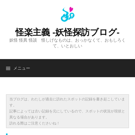
コ
ン
テ
ン
怪楽主義 -妖怪探訪ブログ-
ツ
妖怪 怪異 怪談 怪しげなものは、おっかなくて、おもしろく
へ
て、いとおしい
ス
キ
ッ
検
メニュー
プ
索:
当ブログは、わたしが過去に訪れたスポットの記録を書き起こしていま
す。
記事によっては古い記録を元にしているので、スポットの状況が現状と
異なる場合があります。
訪れる際はご注意くださいね！