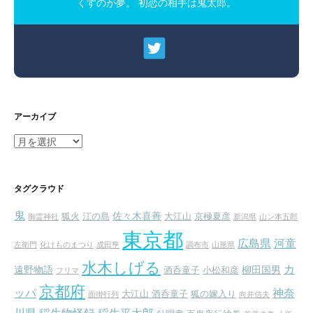
くすのが夢。 初恋の相手は鬼太郎。
アーカイブ
ア
ー
カ
イ
タグクラウド
ブ
鬼
佐々木喜善
狐火
江の島
大江山
京極夏彦
御霊神社
新潟県
山ン本五郎
東京都
広島県
河童
左衛門
化けものまつり
成田亨
調布市
山形県
水木しげる
カ
遠野物語
柳田国男
酒呑童子
小松和彦
フリマ
京都府
ッパ
神奈
大江山 酒呑童子
狐の嫁入り
面掛行列
向井信夫