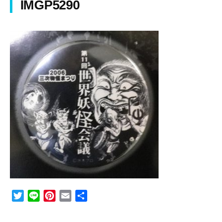
IMGP5290
T
L
P
E
共
w
i
i
m
有
i
n
n
a