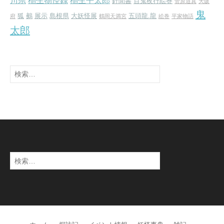
川県
稲生物怪録
稲生平太郎
針聞書
百鬼夜行絵巻
菅原道真
大阪
鬼
狐
鵺
展示
島根県
大妖怪展
五頭龍.龍
府
鶴岡天満宮
絵巻
平家物語
太郎
検
索:
検
索: