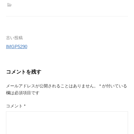
t
e
t
i
t
e
l
e
r
r
e
s
投
古い投稿
t
IMGP5290
稿
ナ
ビ
コメントを残す
ゲ
メールアドレスが公開されることはありません。
*
が付いている
ー
欄は必須項目です
シ
コメント
*
ョ
ン