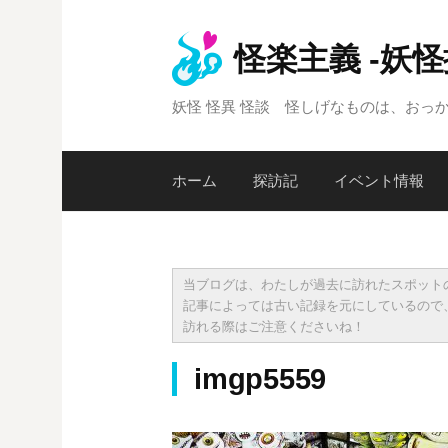
コ
ン
怪楽主義 -妖
テ
ン
妖怪 怪異 怪談 怪しげなものは、おっ
ツ
へ
ス
ホーム
探訪記
イベント情報
キ
ッ
プ
当ブログは、わたしが過去に訪れたスポット
記事によっては古い記録を元にしているので
訪れる際はご注意くださいね！
imgp5559