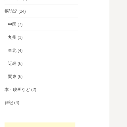
探訪記
(24)
中国
(7)
九州
(1)
東北
(4)
近畿
(6)
関東
(6)
本・映画など
(2)
雑記
(4)