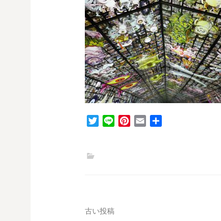
T
L
P
E
共
w
i
i
m
有
i
n
n
a
t
e
t
i
t
e
l
e
r
r
e
s
投
古い投稿
t