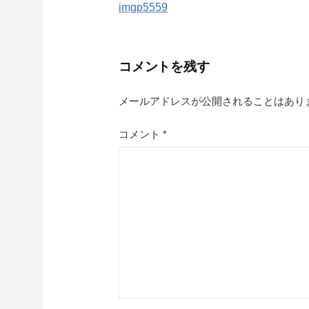
imgp5559
稿
ナ
コメントを残す
ビ
ゲ
メールアドレスが公開されることはあり
ー
コメント
*
シ
ョ
ン