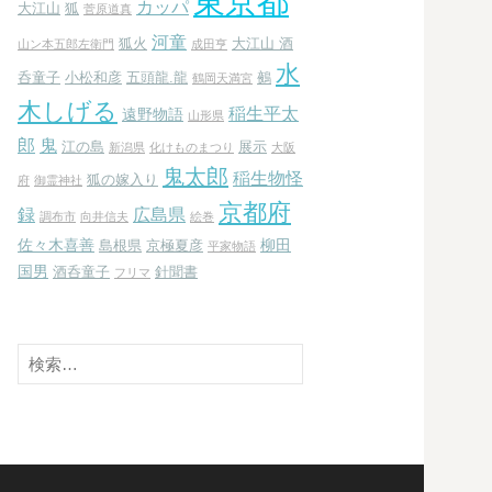
東京都
カッパ
大江山
狐
菅原道真
河童
狐火
大江山 酒
山ン本五郎左衛門
成田亨
水
呑童子
小松和彦
五頭龍.龍
鵺
鶴岡天満宮
木しげる
稲生平太
遠野物語
山形県
郎
鬼
江の島
展示
新潟県
化けものまつり
大阪
鬼太郎
稲生物怪
狐の嫁入り
府
御霊神社
京都府
録
広島県
調布市
向井信夫
絵巻
佐々木喜善
柳田
島根県
京極夏彦
平家物語
国男
酒呑童子
針聞書
フリマ
検
索: