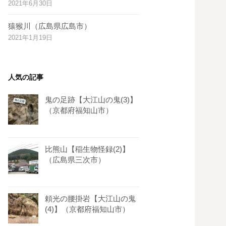
2021年6月30日
s
t
猿猴川（広島県広島市）
2021年1月19日
人気の記事
鬼の足跡【大江山の鬼(3)】
（京都府福知山市）
比熊山【稲生物怪録(2)】
（広島県三次市）
頼光の腰掛岩【大江山の鬼
(4)】（京都府福知山市）