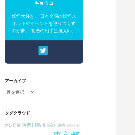
キョウコ
妖怪大好き。 日本全国の妖怪ス
ポットやイベントを巡りつくす
のが夢。 初恋の相手は鬼太郎。
アーカイブ
ア
ー
カ
イ
タグクラウド
ブ
神奈川県
大妖怪展
百鬼夜行絵巻
面掛行列