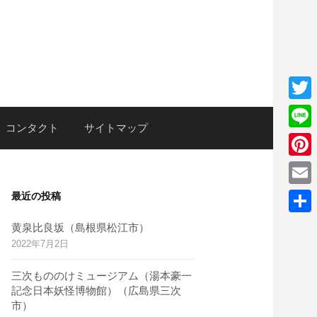
T
検
コンタクト
サイトマップ
w
L
i
i
P
索:
t
n
i
E
最近の投稿
t
e
n
m
e
共
黄泉比良坂（島根県松江市）
t
a
2022年7月2日
r
有
e
i
三次もののけミュージアム（湯本豪一
r
l
記念日本妖怪博物館）（広島県三次
e
市）