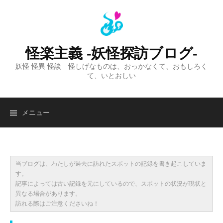
コ
ン
テ
ン
怪楽主義 -妖怪探訪ブログ-
ツ
妖怪 怪異 怪談 怪しげなものは、おっかなくて、おもしろく
へ
て、いとおしい
ス
キ
ッ
検
メニュー
プ
索:
当ブログは、わたしが過去に訪れたスポットの記録を書き起こしていま
す。
記事によっては古い記録を元にしているので、スポットの状況が現状と
異なる場合があります。
訪れる際はご注意くださいね！