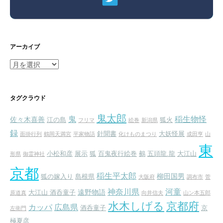
アーカイブ
ア
ー
カ
イ
タグクラウド
ブ
鬼太郎
鬼
稲生物怪
佐々木喜善
江の島
狐火
フリマ
絵巻
新潟県
録
針聞書
大妖怪展
面掛行列
鶴岡天満宮
平家物語
化けものまつり
成田亨
山
東
小松和彦
展示
狐
百鬼夜行絵巻
鵺
五頭龍.龍
大江山
形県
御霊神社
京都
稲生平太郎
柳田国男
狐の嫁入り
島根県
大阪府
調布市
菅
神奈川県
河童
遠野物語
大江山 酒呑童子
原道真
向井信夫
山ン本五郎
水木しげる
京都府
カッパ
広島県
酒呑童子
京
左衛門
極夏彦