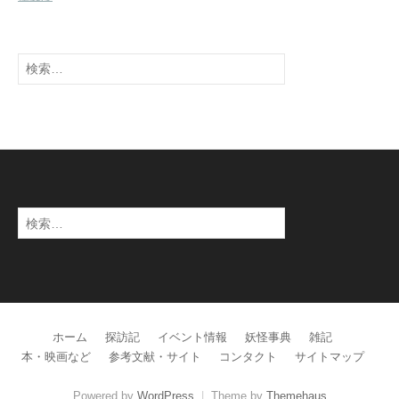
検
索:
検
索:
ホーム
探訪記
イベント情報
妖怪事典
雑記
本・映画など
参考文献・サイト
コンタクト
サイトマップ
Powered by
WordPress
|
Theme by
Themehaus