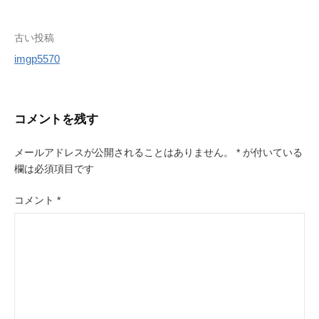
r
e
s
投
古い投稿
t
imgp5570
稿
ナ
ビ
コメントを残す
ゲ
メールアドレスが公開されることはありません。
*
が付いている
ー
欄は必須項目です
シ
コメント
*
ョ
ン