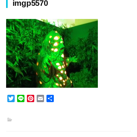
imgp5570
T
L
P
E
共
w
i
i
m
有
i
n
n
a
t
e
t
i
t
e
l
e
r