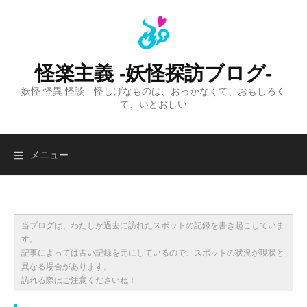
コ
ン
テ
ン
怪楽主義 -妖怪探訪ブログ-
ツ
妖怪 怪異 怪談 怪しげなものは、おっかなくて、おもしろく
へ
て、いとおしい
ス
キ
ッ
検
メニュー
プ
索:
当ブログは、わたしが過去に訪れたスポットの記録を書き起こしていま
す。
記事によっては古い記録を元にしているので、スポットの状況が現状と
異なる場合があります。
訪れる際はご注意くださいね！