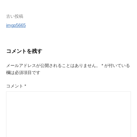
r
e
s
投
古い投稿
t
imgp5665
稿
ナ
ビ
コメントを残す
ゲ
メールアドレスが公開されることはありません。
*
が付いている
ー
欄は必須項目です
シ
コメント
*
ョ
ン