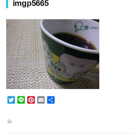
imgp5665
T
L
P
E
共
w
i
i
m
有
i
n
n
a
t
e
t
i
t
e
l
e
r