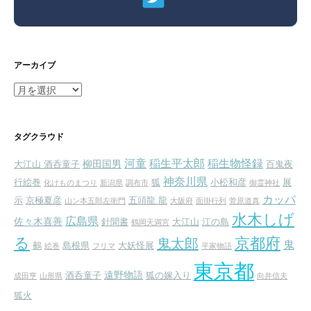
アーカイブ
ア
ー
カ
イ
タグクラウド
ブ
河童
稲生平太郎
稲生物怪録
柳田国男
大江山 酒呑童子
百鬼夜
神奈川県
行絵巻
狐
小松和彦
展
化けものまつり
新潟県
調布市
御霊神社
カッパ
示
京極夏彦
五頭龍.龍
山ン本五郎左衛門
大阪府
面掛行列
菅原道真
水木しげ
広島県
佐々木喜善
針聞書
大江山
江の島
鶴岡天満宮
る
京都府
鬼太郎
鬼
鵺
島根県
大妖怪展
絵巻
フリマ
平家物語
東京都
遠野物語
酒呑童子
狐の嫁入り
成田亨
山形県
向井信夫
狐火