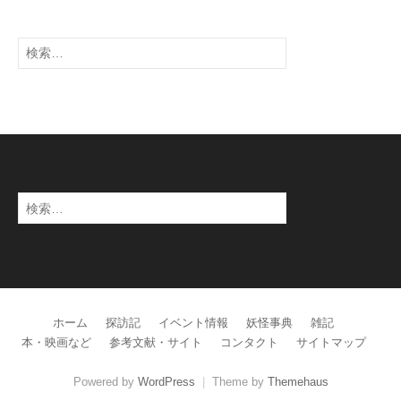
検
索:
検
索:
ホーム
探訪記
イベント情報
妖怪事典
雑記
本・映画など
参考文献・サイト
コンタクト
サイトマップ
Powered by
WordPress
|
Theme by
Themehaus