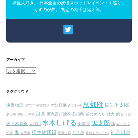
妖怪大好き。 日本全国の妖怪スポットやイベントを巡りつ
くすのが夢。 初恋の相手は鬼太郎。
アーカイブ
ア
ー
カ
イ
タグクラウド
ブ
京都府
稲生平太郎
遠野物語
大妖怪展
調布市
平家物語
面掛行列
河童
百鬼夜行絵巻
島根県
狐の嫁入り
狐火
鵺
成田亨
鶴岡天満宮
山形県
水木しげる
鬼太郎
佐々木喜善
大江山
針聞書
狐
向井信夫
鬼
稲生物怪録
神奈川県
江の島
絵巻
大阪府
菅原道真
化けものまつり