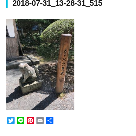
2018-07-31_13-28-31_515
T
L
P
E
共
w
i
i
m
有
i
n
n
a