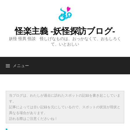
コ
ン
テ
ン
怪楽主義 -妖怪探訪ブログ-
ツ
妖怪 怪異 怪談 怪しげなものは、おっかなくて、おもしろく
へ
て、いとおしい
ス
キ
ッ
検
メニュー
プ
索:
当ブログは、わたしが過去に訪れたスポットの記録を書き起こしていま
す。
記事によっては古い記録を元にしているので、スポットの状況が現状と
異なる場合があります。
訪れる際はご注意くださいね！