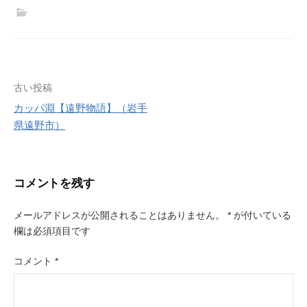
t
e
t
i
t
e
l
e
r
r
e
s
投
古い投稿
t
カッパ淵【遠野物語】（岩手
稿
県遠野市）
ナ
ビ
コメントを残す
ゲ
ー
メールアドレスが公開されることはありません。
*
が付いている
欄は必須項目です
シ
ョ
コメント
*
ン