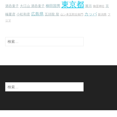
東京都
柳田国男
酒呑童子
大江山 酒呑童子
展示
京
御霊神社
広島県
カッパ
極夏彦
小松和彦
五頭龍.龍
山ン本五郎左衛門
新潟県
フ
リマ
検
索:
検
索: