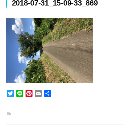
2018-07-31_15-09-33_869
T
L
P
E
共
w
i
i
m
有
i
n
n
a
t
e
t
i
t
e
l
e
r