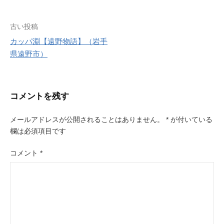
r
e
s
投
古い投稿
t
カッパ淵【遠野物語】（岩手
稿
県遠野市）
ナ
ビ
コメントを残す
ゲ
ー
メールアドレスが公開されることはありません。
*
が付いている
欄は必須項目です
シ
ョ
コメント
*
ン