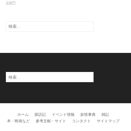
左衛門
検
索:
検
索:
ホーム
探訪記
イベント情報
妖怪事典
雑記
本・映画など
参考文献・サイト
コンタクト
サイトマップ