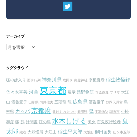
アーカイブ
ア
ー
カ
イ
タグクラウド
ブ
神奈川県
稲生物怪録
狐の嫁入り
京極夏彦
面掛行列
成田亨
御霊神社
東京都
河童
佐々木喜善
遠野物語
展示
大江
菅原道真
フリマ
広島県
山 酒呑童子
五頭龍.龍
酒呑童子
島
山形県
向井信夫
鶴岡天満宮
京都府
カッパ
鬼
根県
小松
化けものまつり
新潟県
平家物語
調布市
水木しげる
鬼
和彦
狐
鵺
針聞書
江の島
狐火
百鬼夜行絵巻
太郎
稲生平太郎
柳田国男
大妖怪展
大江山
絵巻
大阪府
山ン本五郎