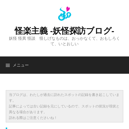
コ
ン
テ
ン
怪楽主義 -妖怪探訪ブログ-
ツ
妖怪 怪異 怪談 怪しげなものは、おっかなくて、おもしろく
へ
て、いとおしい
ス
キ
ッ
検
メニュー
プ
索:
当ブログは、わたしが過去に訪れたスポットの記録を書き起こしていま
す。
記事によっては古い記録を元にしているので、スポットの状況が現状と
異なる場合があります。
訪れる際はご注意くださいね！