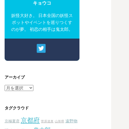
キョウコ
妖怪大好き。 日本全国の妖怪ス
ポットやイベントを巡りつくす
のが夢。 初恋の相手は鬼太郎。
アーカイブ
ア
ー
カ
イ
タグクラウド
ブ
京都府
遠野物
京極夏彦
菅原道真
山形県