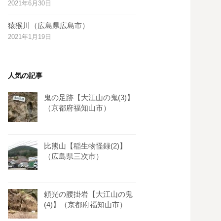
2021年6月30日
s
t
猿猴川（広島県広島市）
2021年1月19日
人気の記事
鬼の足跡【大江山の鬼(3)】
（京都府福知山市）
比熊山【稲生物怪録(2)】
（広島県三次市）
頼光の腰掛岩【大江山の鬼
(4)】（京都府福知山市）