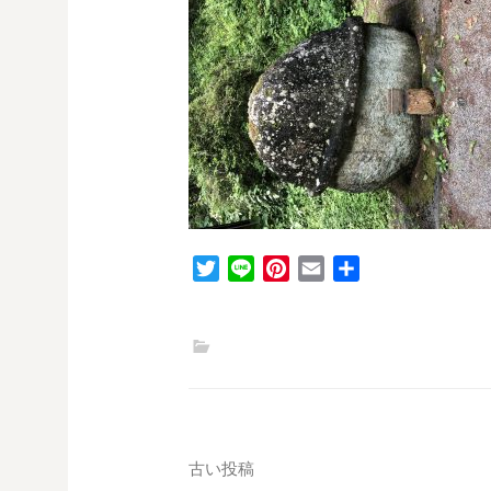
T
L
P
E
共
w
i
i
m
有
i
n
n
a
t
e
t
i
t
e
l
e
r
r
e
s
投
古い投稿
t