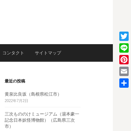
T
検
コンタクト
サイトマップ
w
L
i
i
P
索:
t
n
i
E
最近の投稿
t
e
n
m
e
共
黄泉比良坂（島根県松江市）
t
a
2022年7月2日
r
有
e
i
三次もののけミュージアム（湯本豪一
r
l
記念日本妖怪博物館）（広島県三次
e
市）