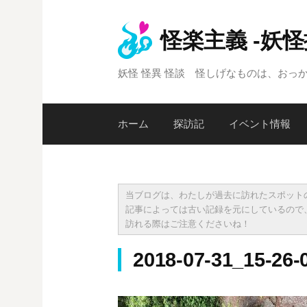
コ
ン
怪楽主義 -妖
テ
ン
妖怪 怪異 怪談 怪しげなものは、おっ
ツ
へ
ス
ホーム
探訪記
イベント情報
キ
ッ
プ
当ブログは、わたしが過去に訪れたスポット
記事によっては古い記録を元にしているので
訪れる際はご注意くださいね！
2018-07-31_15-26-