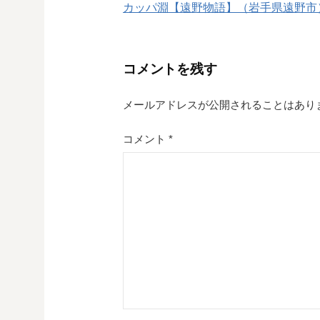
カッパ淵【遠野物語】（岩手県遠野市
稿
ナ
コメントを残す
ビ
ゲ
メールアドレスが公開されることはあり
ー
コメント
*
シ
ョ
ン