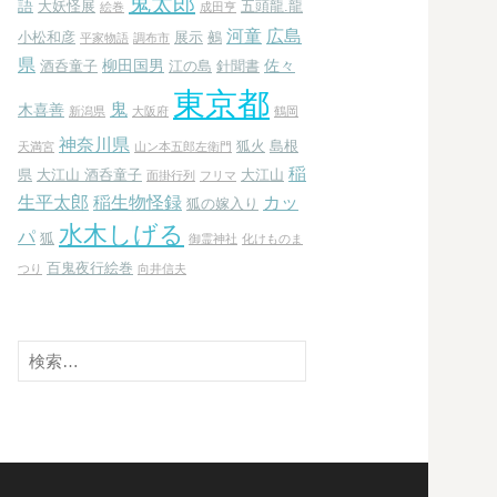
鬼太郎
語
大妖怪展
五頭龍.龍
絵巻
成田亨
河童
広島
小松和彦
展示
鵺
平家物語
調布市
県
柳田国男
佐々
酒呑童子
江の島
針聞書
東京都
鬼
木喜善
新潟県
大阪府
鶴岡
神奈川県
狐火
島根
天満宮
山ン本五郎左衛門
稲
県
大江山 酒呑童子
大江山
面掛行列
フリマ
生平太郎
稲生物怪録
カッ
狐の嫁入り
水木しげる
パ
狐
御霊神社
化けものま
百鬼夜行絵巻
つり
向井信夫
検
索: