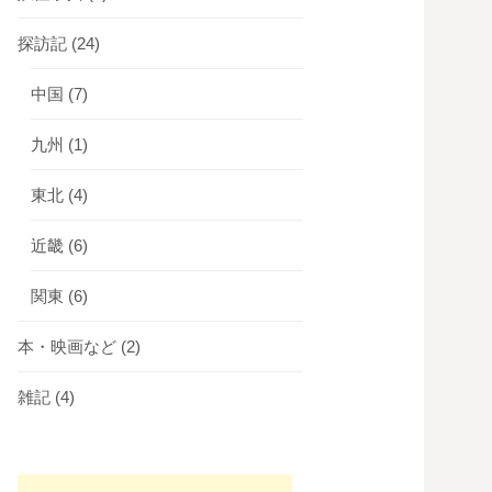
探訪記
(24)
中国
(7)
九州
(1)
東北
(4)
近畿
(6)
関東
(6)
本・映画など
(2)
雑記
(4)