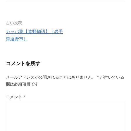
e
r
r
e
s
投
古い投稿
t
カッパ淵【遠野物語】（岩手
稿
県遠野市）
ナ
ビ
コメントを残す
ゲ
ー
メールアドレスが公開されることはありません。
*
が付いている
欄は必須項目です
シ
ョ
コメント
*
ン