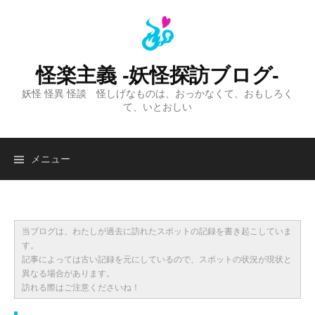
コ
ン
テ
ン
怪楽主義 -妖怪探訪ブログ-
ツ
妖怪 怪異 怪談 怪しげなものは、おっかなくて、おもしろく
へ
て、いとおしい
ス
キ
ッ
検
メニュー
プ
索:
当ブログは、わたしが過去に訪れたスポットの記録を書き起こしていま
す。
記事によっては古い記録を元にしているので、スポットの状況が現状と
異なる場合があります。
訪れる際はご注意くださいね！