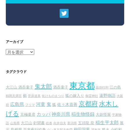
アーカイブ
ア
ー
カ
イ
タグクラウド
ブ
東京都
鬼太郎
大江山 酒呑童子
酒呑童子
江の島
面掛行列
遠野物語
鵺
狐の嫁入り
鶴岡天満宮
菅原道真
化けものまつり
御霊神社
大阪
京都府
水木し
広島県
河童
鬼
佐々木喜善
狐
府
フリマ
げる
カッパ
神奈川県
稲生物怪録
京極夏彦
大妖怪展
平家物
稲生平太郎
大江山
針聞書
五頭龍.龍
展
語
山形県
絵巻
向井信夫
新潟県
柳田国男
示
島根県
百鬼夜行絵巻
狐火
小松和
山ン本五郎左衛門
調布市