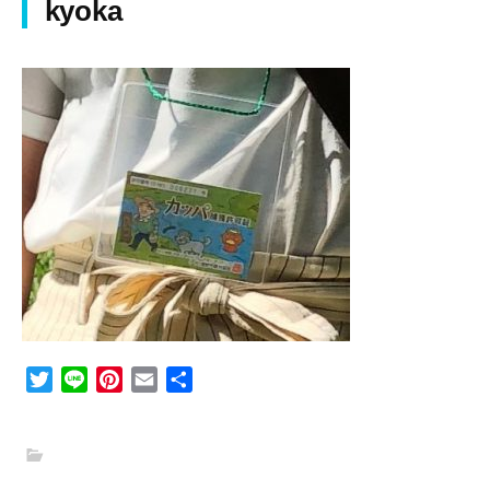
kyoka
T
L
P
E
共
w
i
i
m
有
i
n
n
a
t
e
t
i
t
e
l