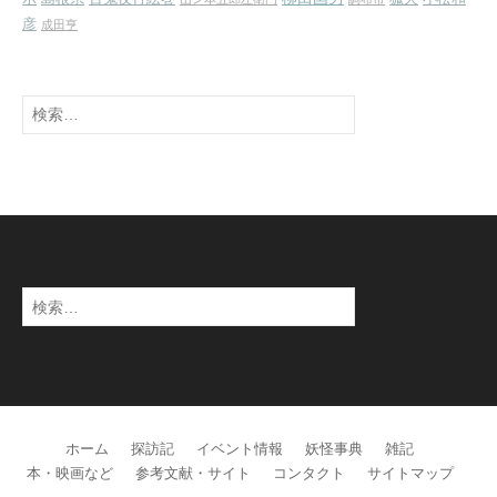
彦
成田亨
検
索:
検
索:
ホーム
探訪記
イベント情報
妖怪事典
雑記
本・映画など
参考文献・サイト
コンタクト
サイトマップ