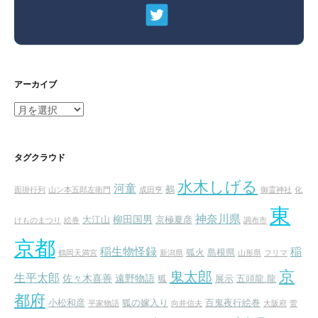
アーカイブ
ア
ー
カ
イ
タグクラウド
ブ
水木しげる
河童
鵺
面掛行列
山ン本五郎左衛門
成田亨
御霊神社
化
東
神奈川県
柳田国男
大江山
京極夏彦
けものまつり
絵巻
調布市
京都
稲生物怪録
稲
狐火
島根県
鶴岡天満宮
新潟県
山形県
フリマ
京
鬼太郎
生平太郎
佐々木喜善
遠野物語
狐
展示
五頭龍.龍
都府
小松和彦
狐の嫁入り
百鬼夜行絵巻
平家物語
向井信夫
大阪府
菅