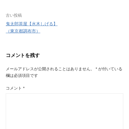
r
e
s
投
古い投稿
t
鬼太郎茶屋【水木しげる】
稿
（東京都調布市）
ナ
ビ
コメントを残す
ゲ
ー
メールアドレスが公開されることはありません。
*
が付いている
欄は必須項目です
シ
ョ
コメント
*
ン