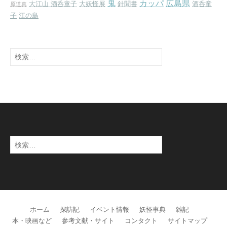
鬼
カッパ
広島県
大江山 酒呑童子
大妖怪展
針聞書
酒呑童
原道真
子
江の島
検
索:
検
索:
ホーム
探訪記
イベント情報
妖怪事典
雑記
本・映画など
参考文献・サイト
コンタクト
サイトマップ