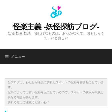
コ
ン
テ
ン
怪楽主義 -妖怪探訪ブログ-
ツ
妖怪 怪異 怪談 怪しげなものは、おっかなくて、おもしろく
へ
て、いとおしい
ス
キ
ッ
検
メニュー
プ
索:
当ブログは、わたしが過去に訪れたスポットの記録を書き起こしていま
す。
記事によっては古い記録を元にしているので、スポットの状況が現状と
異なる場合があります。
訪れる際はご注意くださいね！