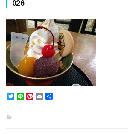
026
T
L
P
E
共
w
i
i
m
有
i
n
n
a
t
e
t
i
t
e
l
e
r