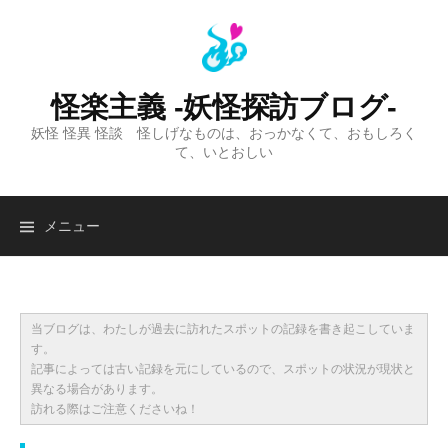
コ
ン
テ
ン
怪楽主義 -妖怪探訪ブログ-
ツ
妖怪 怪異 怪談 怪しげなものは、おっかなくて、おもしろく
へ
て、いとおしい
ス
キ
ッ
検
メニュー
プ
索:
当ブログは、わたしが過去に訪れたスポットの記録を書き起こしていま
す。
記事によっては古い記録を元にしているので、スポットの状況が現状と
異なる場合があります。
訪れる際はご注意くださいね！