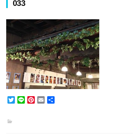
033
T
L
P
E
共
w
i
i
m
有
i
n
n
a
t
e
t
i
t
e
l
e
r