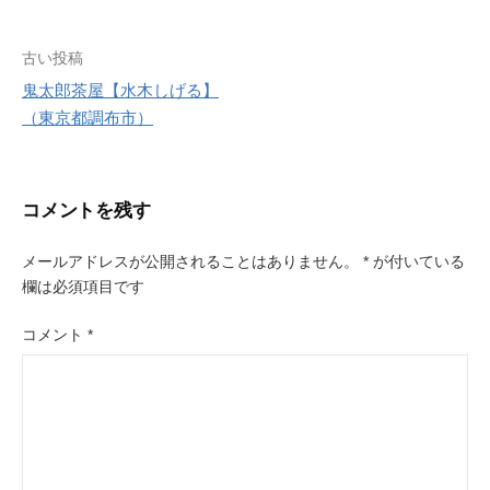
r
e
s
投
古い投稿
t
鬼太郎茶屋【水木しげる】
稿
（東京都調布市）
ナ
ビ
コメントを残す
ゲ
ー
メールアドレスが公開されることはありません。
*
が付いている
欄は必須項目です
シ
ョ
コメント
*
ン