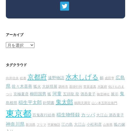
アーカイブ
ア
ー
カ
イ
タグクラウド
ブ
京都府
水木しげる
広島
遠野物語
鵺
向井信夫
絵巻
成田亨
県
佐々木喜善
狐火
大妖怪展
調布市
面掛行列
菅原道真
大阪府
化けものま
河童
鬼
柳田国男
京極夏彦
狐
五頭龍.龍
酒呑童子
展示
つり
御霊神社
鬼太郎
稲生平太郎
島根県
針聞書
鶴岡天満宮
山ン本五郎左衛門
東京都
稲生物怪録
カッパ
百鬼夜行絵巻
大江山 酒呑童子
神奈川県
江の島
大江山
小松和彦
狐の嫁
新潟県
フリマ
平家物語
山形県