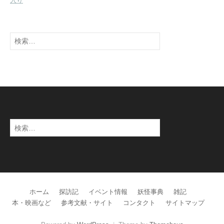
入り
検
索:
検
索:
ホーム
探訪記
イベント情報
妖怪事典
雑記
本・映画など
参考文献・サイト
コンタクト
サイトマップ