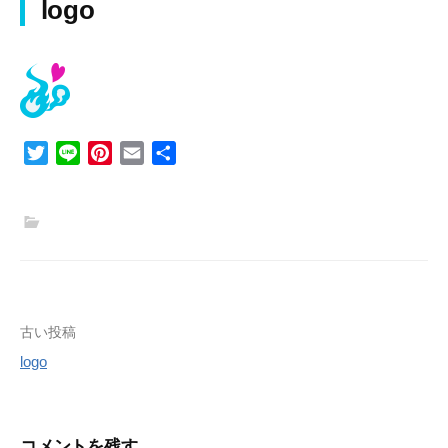
logo
T
L
P
E
共
w
i
i
m
有
i
n
n
a
t
e
t
i
t
e
l
e
r
r
e
s
投
古い投稿
t
logo
稿
ナ
ビ
コメントを残す