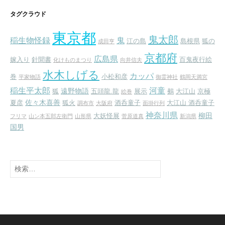
カ
イ
タグクラウド
ブ
東京都
鬼太郎
稲生物怪録
鬼
江の島
島根県
狐の
成田亨
京都府
広島県
嫁入り
針聞書
百鬼夜行絵
化けものまつり
向井信夫
水木しげる
カッパ
巻
小松和彦
平家物語
御霊神社
鶴岡天満宮
稲生平太郎
河童
遠野物語
狐
五頭龍.龍
展示
鵺
大江山
京極
絵巻
佐々木喜善
夏彦
狐火
酒呑童子
大江山 酒呑童子
調布市
大阪府
面掛行列
神奈川県
柳田
大妖怪展
フリマ
山ン本五郎左衛門
山形県
菅原道真
新潟県
国男
検
索: