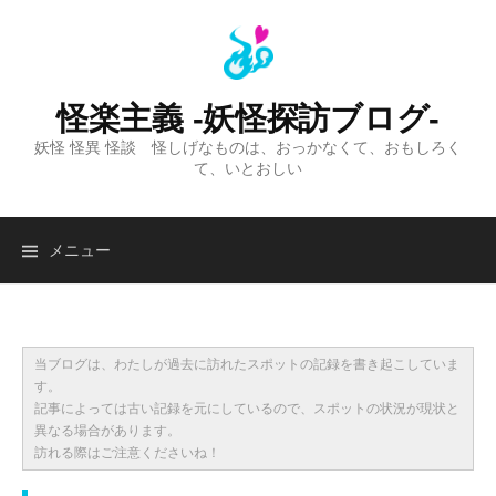
コ
ン
テ
ン
怪楽主義 -妖怪探訪ブログ-
ツ
妖怪 怪異 怪談 怪しげなものは、おっかなくて、おもしろく
へ
て、いとおしい
ス
キ
ッ
検
メニュー
プ
索:
当ブログは、わたしが過去に訪れたスポットの記録を書き起こしていま
す。
記事によっては古い記録を元にしているので、スポットの状況が現状と
異なる場合があります。
訪れる際はご注意くださいね！