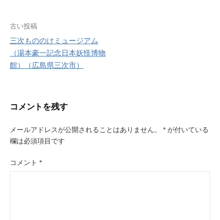
r
e
s
投
古い投稿
t
三次もののけミュージアム
稿
（湯本豪一記念日本妖怪博物
ナ
館）（広島県三次市）
ビ
ゲ
コメントを残す
ー
メールアドレスが公開されることはありません。
*
が付いている
シ
欄は必須項目です
ョ
コメント
*
ン