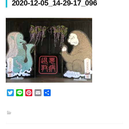
2020-12-05_14-29-17_096
T
L
P
E
共
w
i
i
m
有
i
n
n
a
t
e
t
i
t
e
l
e
r