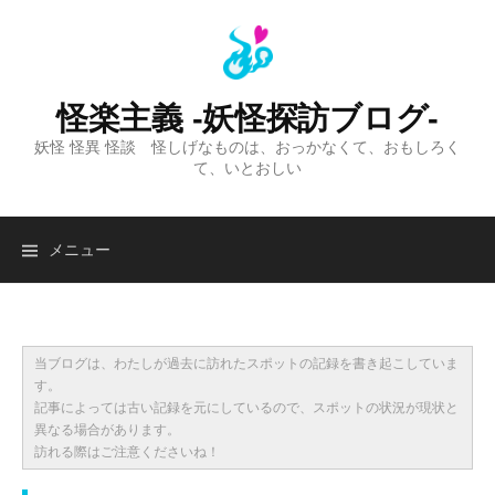
コ
ン
テ
ン
怪楽主義 -妖怪探訪ブログ-
ツ
妖怪 怪異 怪談 怪しげなものは、おっかなくて、おもしろく
へ
て、いとおしい
ス
キ
ッ
検
メニュー
プ
索:
当ブログは、わたしが過去に訪れたスポットの記録を書き起こしていま
す。
記事によっては古い記録を元にしているので、スポットの状況が現状と
異なる場合があります。
訪れる際はご注意くださいね！