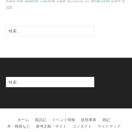
大妖怪展
天満宮
絵巻
大阪府
化けものまつり
山形県
新
潟県
検
索:
検
索:
ホーム
探訪記
イベント情報
妖怪事典
雑記
本・映画など
参考文献・サイト
コンタクト
サイトマップ