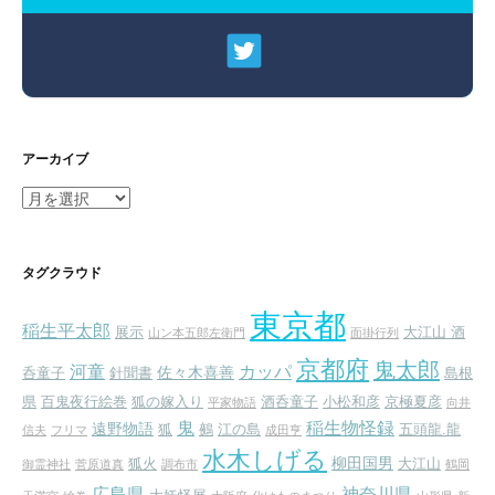
アーカイブ
ア
ー
カ
イ
タグクラウド
ブ
東京都
稲生平太郎
展示
大江山 酒
山ン本五郎左衛門
面掛行列
京都府
鬼太郎
河童
カッパ
佐々木喜善
呑童子
針聞書
島根
県
百鬼夜行絵巻
狐の嫁入り
酒呑童子
小松和彦
京極夏彦
平家物語
向井
鬼
稲生物怪録
遠野物語
狐
鵺
江の島
五頭龍.龍
信夫
フリマ
成田亨
水木しげる
柳田国男
狐火
大江山
御霊神社
菅原道真
調布市
鶴岡
広島県
神奈川県