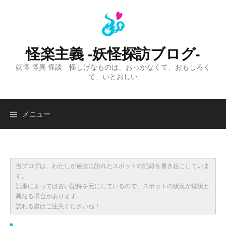
コ
ン
テ
ン
怪楽主義 -妖怪探訪ブログ-
ツ
妖怪 怪異 怪談 怪しげなものは、おっかなくて、おもしろく
へ
て、いとおしい
ス
キ
ッ
検
メニュー
プ
索:
当ブログは、わたしが過去に訪れたスポットの記録を書き起こしていま
す。
記事によっては古い記録を元にしているので、スポットの状況が現状と
異なる場合があります。
訪れる際はご注意くださいね！