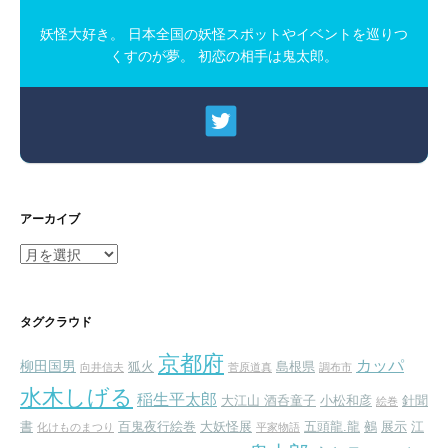
妖怪大好き。 日本全国の妖怪スポットやイベントを巡りつ
くすのが夢。 初恋の相手は鬼太郎。
アーカイブ
ア
ー
カ
イ
タグクラウド
ブ
京都府
カッパ
柳田国男
狐火
島根県
向井信夫
菅原道真
調布市
水木しげる
稲生平太郎
大江山 酒呑童子
小松和彦
針聞
絵巻
書
百鬼夜行絵巻
大妖怪展
五頭龍.龍
鵺
展示
江
化けものまつり
平家物語