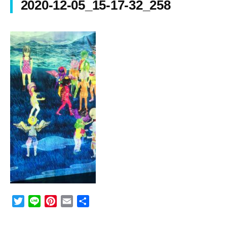
2020-12-05_15-17-32_258
T
L
P
E
共
w
i
i
m
有
i
n
n
a