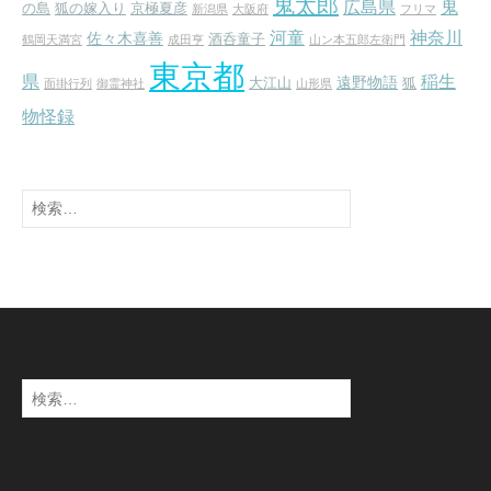
鬼太郎
広島県
鬼
の島
狐の嫁入り
京極夏彦
新潟県
大阪府
フリマ
河童
神奈川
佐々木喜善
酒呑童子
鶴岡天満宮
成田亨
山ン本五郎左衛門
東京都
県
稲生
遠野物語
大江山
狐
面掛行列
御霊神社
山形県
物怪録
検
索:
検
索: