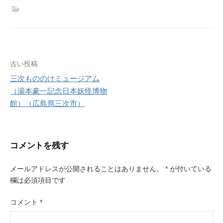
t
e
t
i
t
e
l
e
r
r
e
s
投
古い投稿
t
三次もののけミュージアム
稿
（湯本豪一記念日本妖怪博物
ナ
館）（広島県三次市）
ビ
ゲ
コメントを残す
ー
メールアドレスが公開されることはありません。
*
が付いている
シ
欄は必須項目です
ョ
コメント
*
ン