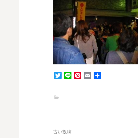
T
L
P
E
共
w
i
i
m
有
i
n
n
a
t
e
t
i
t
e
l
e
r
r
e
s
投
古い投稿
t