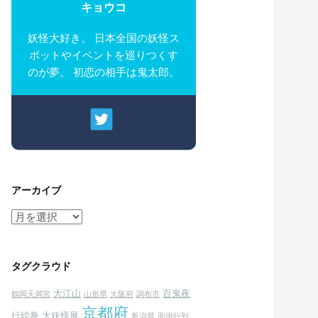
キョウコ
妖怪大好き。 日本全国の妖怪ス
ポットやイベントを巡りつくす
のが夢。 初恋の相手は鬼太郎。
アーカイブ
ア
ー
カ
イ
タグクラウド
ブ
大江山
百鬼夜
鶴岡天満宮
山形県
大阪府
調布市
京都府
行絵巻
大妖怪展
新潟県
面掛行列