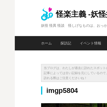
コ
ン
怪楽主義 -妖
テ
ン
妖怪 怪異 怪談 怪しげなものは、おっ
ツ
へ
ス
ホーム
探訪記
イベント情報
キ
ッ
プ
当ブログは、わたしが過去に訪れたスポット
記事によっては古い記録を元にしているので
訪れる際はご注意くださいね！
imgp5804