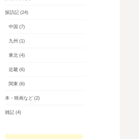
探訪記
(24)
中国
(7)
九州
(1)
東北
(4)
近畿
(6)
関東
(6)
本・映画など
(2)
雑記
(4)