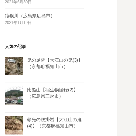
2021年6月30日
s
t
猿猴川（広島県広島市）
2021年1月19日
人気の記事
鬼の足跡【大江山の鬼(3)】
（京都府福知山市）
比熊山【稲生物怪録(2)】
（広島県三次市）
頼光の腰掛岩【大江山の鬼
(4)】（京都府福知山市）