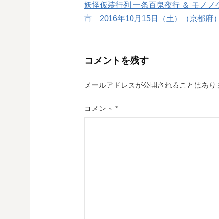
妖怪仮装行列 一条百鬼夜行 ＆ モノノ
稿
市 2016年10月15日（土）（京都府
ナ
ビ
コメントを残す
ゲ
メールアドレスが公開されることはあり
ー
シ
コメント
*
ョ
ン