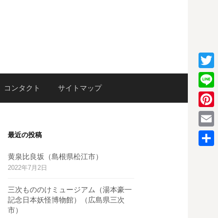
T
検
コンタクト
サイトマップ
w
L
i
i
P
索:
t
n
i
E
最近の投稿
t
e
n
m
e
共
黄泉比良坂（島根県松江市）
t
a
2022年7月2日
r
有
e
i
三次もののけミュージアム（湯本豪一
r
l
記念日本妖怪博物館）（広島県三次
e
市）