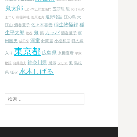
鬼太郎
五頭龍.龍
山ン本五郎左衛門
化けもの
遠野物語
江の島
大
まつり
御霊神社
菅原道真
稲生物怪録
稲
佐々木喜善
江山 酒呑童子
生平太郎
鬼
カッパ
柳
鵺
酒呑童子
絵巻
河童
田国男
針聞書
小松和彦
狐の嫁
成田亨
東京都
広島県
入り
京極夏彦
平家
神奈川県
展示
狐
島根
物語
向井信夫
フリマ
水木しげる
県
狐火
検
索: