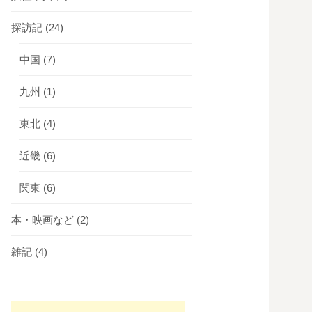
探訪記
(24)
中国
(7)
九州
(1)
東北
(4)
近畿
(6)
関東
(6)
本・映画など
(2)
雑記
(4)