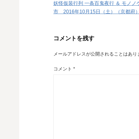
妖怪仮装行列 一条百鬼夜行 ＆ モノノ
稿
市 2016年10月15日（土）（京都府
ナ
ビ
コメントを残す
ゲ
メールアドレスが公開されることはあり
ー
シ
コメント
*
ョ
ン