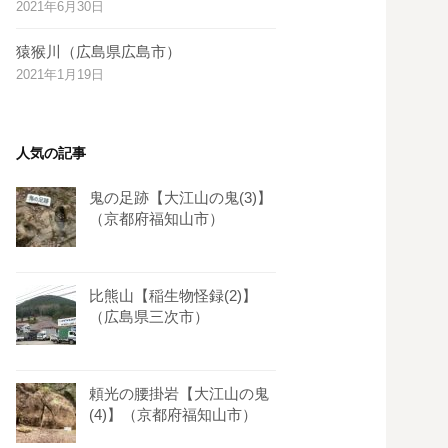
2021年6月30日
s
t
猿猴川（広島県広島市）
2021年1月19日
人気の記事
鬼の足跡【大江山の鬼(3)】
（京都府福知山市）
比熊山【稲生物怪録(2)】
（広島県三次市）
頼光の腰掛岩【大江山の鬼
(4)】（京都府福知山市）