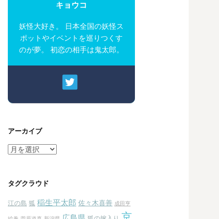
キョウコ
妖怪大好き。 日本全国の妖怪ス
ポットやイベントを巡りつくす
のが夢。 初恋の相手は鬼太郎。
アーカイブ
ア
ー
カ
イ
タグクラウド
ブ
稲生平太郎
佐々木喜善
江の島
狐
成田亨
京
広島県
狐の嫁入り
絵巻
菅原道真
新潟県