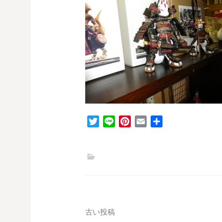
T
L
P
E
共
w
i
i
m
有
i
n
n
a
t
e
t
i
t
e
l
e
r
r
e
s
投
古い投稿
t