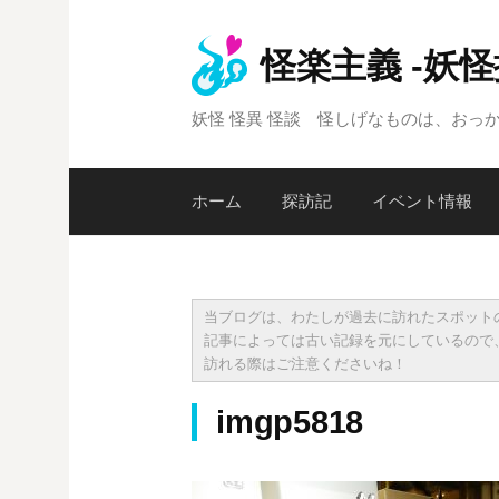
コ
ン
怪楽主義 -妖
テ
ン
妖怪 怪異 怪談 怪しげなものは、おっ
ツ
へ
ス
ホーム
探訪記
イベント情報
キ
ッ
プ
当ブログは、わたしが過去に訪れたスポット
記事によっては古い記録を元にしているので
訪れる際はご注意くださいね！
imgp5818