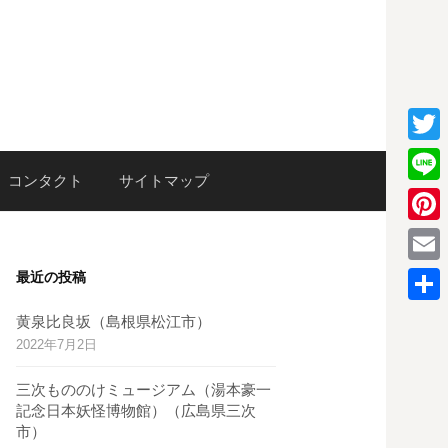
T
検
コンタクト
サイトマップ
w
L
i
i
P
索:
t
n
i
E
最近の投稿
t
e
n
m
e
共
黄泉比良坂（島根県松江市）
t
a
2022年7月2日
r
有
e
i
三次もののけミュージアム（湯本豪一
r
l
記念日本妖怪博物館）（広島県三次
e
市）