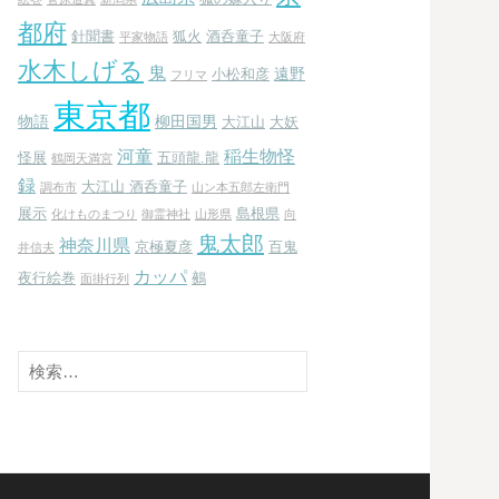
都府
針聞書
狐火
酒呑童子
平家物語
大阪府
水木しげる
鬼
遠野
小松和彦
フリマ
東京都
物語
柳田国男
大江山
大妖
河童
稲生物怪
怪展
五頭龍.龍
鶴岡天満宮
録
大江山 酒呑童子
調布市
山ン本五郎左衛門
展示
島根県
化けものまつり
御霊神社
山形県
向
鬼太郎
神奈川県
京極夏彦
百鬼
井信夫
カッパ
夜行絵巻
鵺
面掛行列
検
索: