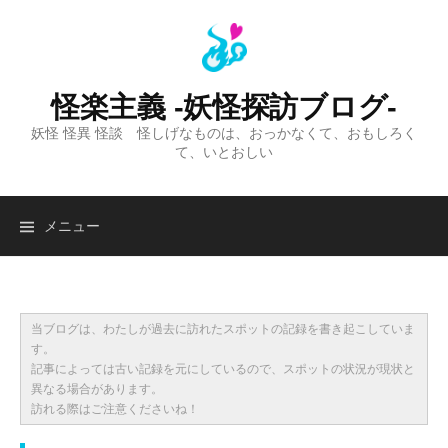
コ
ン
テ
ン
怪楽主義 -妖怪探訪ブログ-
ツ
妖怪 怪異 怪談 怪しげなものは、おっかなくて、おもしろく
へ
て、いとおしい
ス
キ
ッ
検
メニュー
プ
索:
当ブログは、わたしが過去に訪れたスポットの記録を書き起こしていま
す。
記事によっては古い記録を元にしているので、スポットの状況が現状と
異なる場合があります。
訪れる際はご注意くださいね！