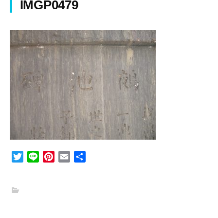
IMGP0479
T
L
P
E
共
w
i
i
m
有
i
n
n
a
t
e
t
i
t
e
l
e
r