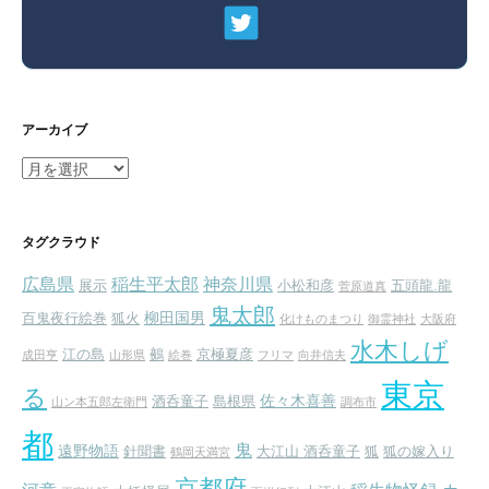
アーカイブ
ア
ー
カ
イ
タグクラウド
ブ
広島県
稲生平太郎
神奈川県
展示
小松和彦
五頭龍.龍
菅原道真
鬼太郎
柳田国男
百鬼夜行絵巻
狐火
化けものまつり
御霊神社
大阪府
水木しげ
江の島
鵺
京極夏彦
成田亨
山形県
絵巻
フリマ
向井信夫
東京
る
佐々木喜善
酒呑童子
島根県
山ン本五郎左衛門
調布市
都
鬼
遠野物語
針聞書
大江山 酒呑童子
狐
狐の嫁入り
鶴岡天満宮
京都府