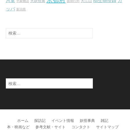
河童
稲生物怪録
カ
大妖怪展
大江山
平家物語
面掛行列
ッパ
新潟県
検
索:
検
索:
ホーム
探訪記
イベント情報
妖怪事典
雑記
本・映画など
参考文献・サイト
コンタクト
サイトマップ