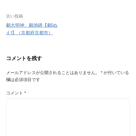
r
e
s
投
古い投稿
t
鵺大明神、鵺池碑【鵺[ぬ
稿
え]】（京都府京都市）
ナ
ビ
コメントを残す
ゲ
ー
メールアドレスが公開されることはありません。
*
が付いている
欄は必須項目です
シ
ョ
コメント
*
ン