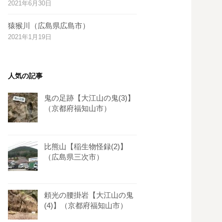
2021年6月30日
s
t
猿猴川（広島県広島市）
2021年1月19日
人気の記事
鬼の足跡【大江山の鬼(3)】
（京都府福知山市）
比熊山【稲生物怪録(2)】
（広島県三次市）
頼光の腰掛岩【大江山の鬼
(4)】（京都府福知山市）