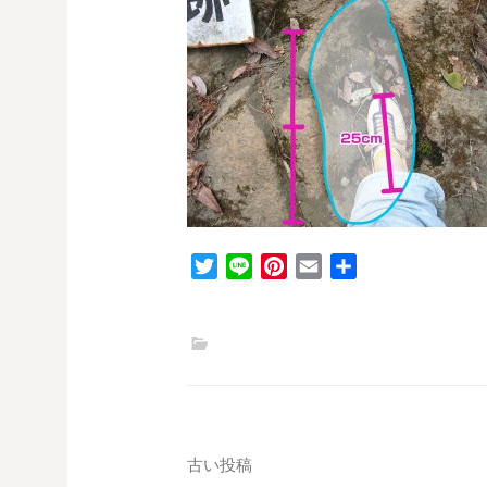
T
L
P
E
共
w
i
i
m
有
i
n
n
a
t
e
t
i
t
e
l
e
r
r
e
s
投
古い投稿
t