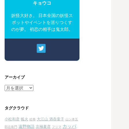
キョウコ
妖怪大好き。 日本全国の妖怪ス
ポットやイベントを巡りつくす
のが夢。 初恋の相手は鬼太郎。
アーカイブ
ア
ー
カ
イ
タグクラウド
ブ
小松和彦
狐火
大江山 酒呑童子
絵巻
山ン本五
カッパ
遠野物語
京極夏彦
郎左衛門
フリマ