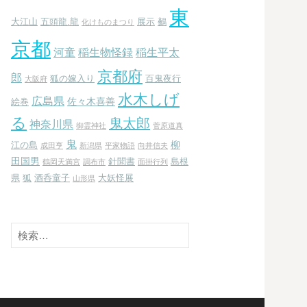
東
大江山
五頭龍.龍
展示
鵺
化けものまつり
京都
河童
稲生物怪録
稲生平太
京都府
郎
狐の嫁入り
百鬼夜行
大阪府
水木しげ
広島県
佐々木喜善
絵巻
る
鬼太郎
神奈川県
御霊神社
菅原道真
鬼
柳
江の島
成田亨
新潟県
平家物語
向井信夫
田国男
針聞書
島根
鶴岡天満宮
調布市
面掛行列
県
狐
酒呑童子
大妖怪展
山形県
検
索: