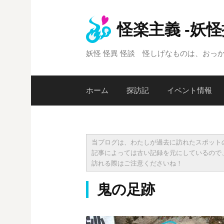
コ
ン
怪楽主義 -妖
テ
ン
妖怪 怪異 怪談 怪しげなものは、おっ
ツ
へ
ス
ホーム
探訪記
イベント情報
キ
ッ
プ
当ブログは、わたしが過去に訪れたスポット
記事によっては古い記録を元にしているので
訪れる際はご注意くださいね！
鬼の足跡