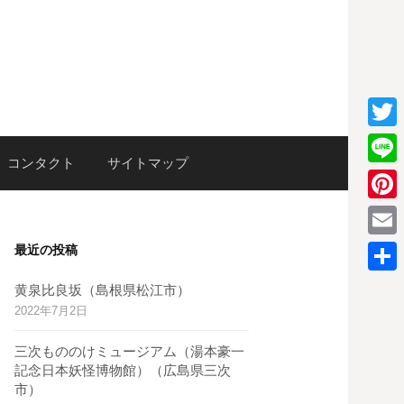
T
検
コンタクト
サイトマップ
w
L
i
i
P
索:
t
n
i
E
最近の投稿
t
e
n
m
e
共
黄泉比良坂（島根県松江市）
t
a
2022年7月2日
r
有
e
i
三次もののけミュージアム（湯本豪一
r
l
記念日本妖怪博物館）（広島県三次
e
市）