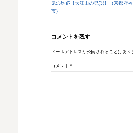
鬼の足跡【大江山の鬼(3)】（京都府
稿
市）
ナ
ビ
コメントを残す
ゲ
メールアドレスが公開されることはあり
ー
シ
コメント
*
ョ
ン