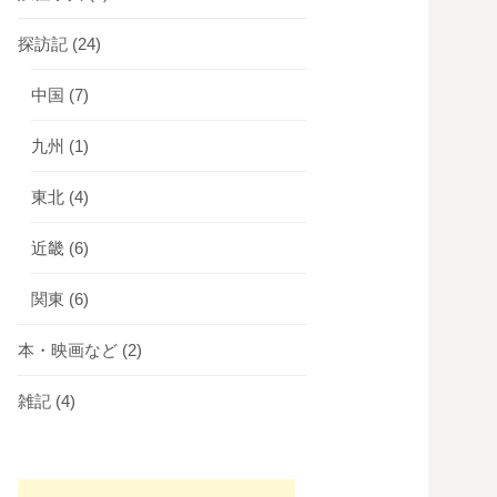
探訪記
(24)
中国
(7)
九州
(1)
東北
(4)
近畿
(6)
関東
(6)
本・映画など
(2)
雑記
(4)