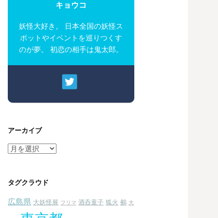
キョウコ
妖怪大好き。 日本全国の妖怪ス
ポットやイベントを巡りつくす
のが夢。 初恋の相手は鬼太郎。
アーカイブ
ア
ー
カ
イ
タグクラウド
ブ
広島県
大妖怪展
酒呑童子
狐火
鵺
フリマ
大