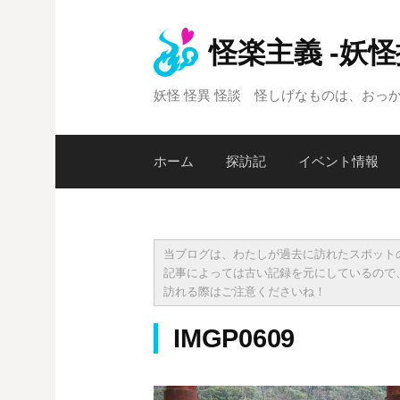
コ
ン
怪楽主義 -妖
テ
ン
妖怪 怪異 怪談 怪しげなものは、おっ
ツ
へ
ス
ホーム
探訪記
イベント情報
キ
ッ
プ
当ブログは、わたしが過去に訪れたスポット
記事によっては古い記録を元にしているので
訪れる際はご注意くださいね！
IMGP0609