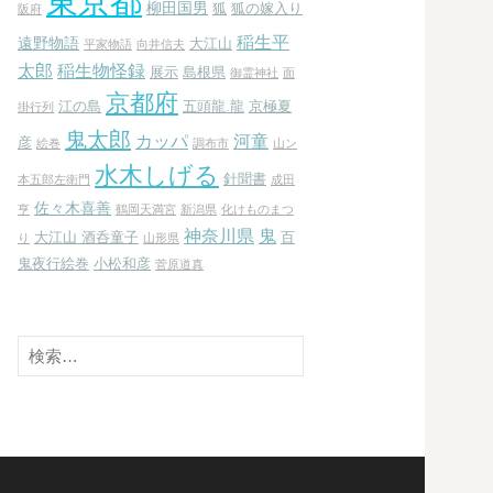
東京都
柳田国男
狐
狐の嫁入り
阪府
稲生平
遠野物語
大江山
平家物語
向井信夫
太郎
稲生物怪録
展示
島根県
御霊神社
面
京都府
江の島
五頭龍.龍
京極夏
掛行列
鬼太郎
カッパ
河童
彦
絵巻
調布市
山ン
水木しげる
針聞書
本五郎左衛門
成田
佐々木喜善
亨
鶴岡天満宮
新潟県
化けものまつ
神奈川県
鬼
大江山 酒呑童子
百
り
山形県
鬼夜行絵巻
小松和彦
菅原道真
検
索: