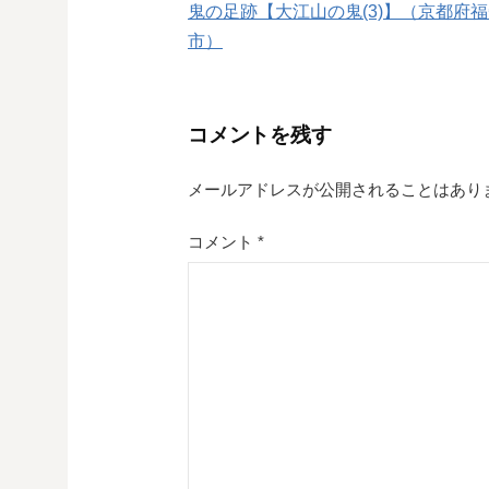
鬼の足跡【大江山の鬼(3)】（京都府
稿
市）
ナ
ビ
コメントを残す
ゲ
メールアドレスが公開されることはあり
ー
シ
コメント
*
ョ
ン