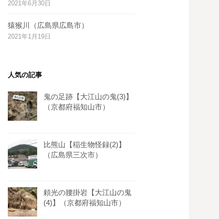
2021年6月30日
s
t
猿猴川（広島県広島市）
2021年1月19日
人気の記事
鬼の足跡【大江山の鬼(3)】
（京都府福知山市）
比熊山【稲生物怪録(2)】
（広島県三次市）
頼光の腰掛岩【大江山の鬼
(4)】（京都府福知山市）