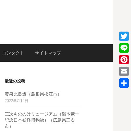
T
検
コンタクト
サイトマップ
w
L
i
i
P
索:
t
n
i
E
最近の投稿
t
e
n
m
e
共
黄泉比良坂（島根県松江市）
t
a
2022年7月2日
r
有
e
i
三次もののけミュージアム（湯本豪一
r
l
記念日本妖怪博物館）（広島県三次
e
市）