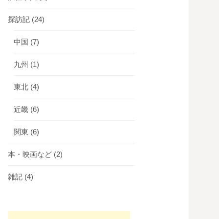
探訪記
(24)
中国
(7)
九州
(1)
東北
(4)
近畿
(6)
関東
(6)
本・映画など
(2)
雑記
(4)