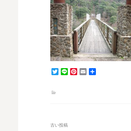
T
L
P
E
共
w
i
i
m
有
i
n
n
a
t
e
t
i
t
e
l
e
r
r
e
s
投
古い投稿
t