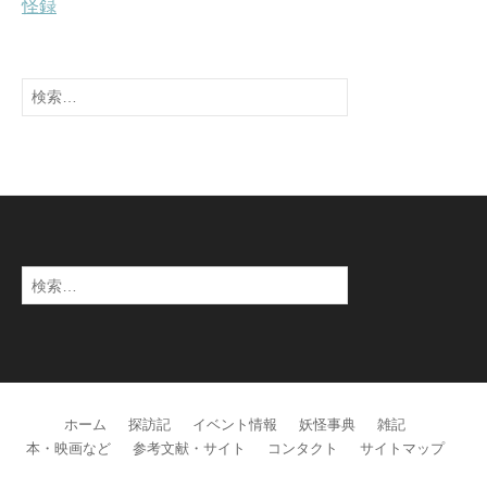
怪録
検
索:
検
索:
ホーム
探訪記
イベント情報
妖怪事典
雑記
本・映画など
参考文献・サイト
コンタクト
サイトマップ