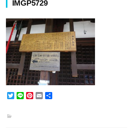
IMGP5729
T
L
P
E
共
w
i
i
m
有
i
n
n
a
t
e
t
i
t
e
l
e
r