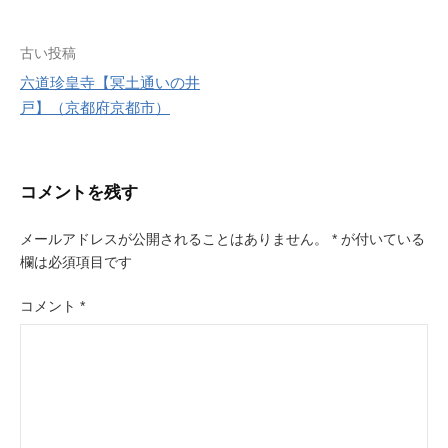
r
e
s
投
古い投稿
t
六道珍皇寺【冥土通いの井
稿
戸】（京都府京都市）
ナ
ビ
コメントを残す
ゲ
ー
メールアドレスが公開されることはありません。
*
が付いている
欄は必須項目です
シ
ョ
コメント
*
ン