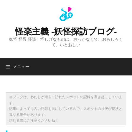
コ
ン
テ
ン
怪楽主義 -妖怪探訪ブログ-
ツ
妖怪 怪異 怪談 怪しげなものは、おっかなくて、おもしろく
へ
て、いとおしい
ス
キ
ッ
検
メニュー
プ
索:
当ブログは、わたしが過去に訪れたスポットの記録を書き起こしていま
す。
記事によっては古い記録を元にしているので、スポットの状況が現状と
異なる場合があります。
訪れる際はご注意くださいね！