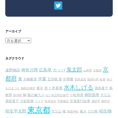
アーカイブ
ア
ー
カ
イ
タグクラウド
ブ
京
鬼太郎
神奈川県
広島県
カッパ
遠野物語
山形県
大阪府
都府
鬼
河童
京極夏彦
五頭龍.龍
針聞書
菅原道真
面掛行列
絵巻
化け
水木しげる
佐々木喜善
展示
酒呑童子
島
ものまつり
鶴岡天満宮
柳田国男
根県
鵺
狐の嫁入り
小松和彦
大江山
新潟県
山ン本五郎左衛門
酒呑童子
大妖怪展
百鬼夜行絵巻
フリマ
向井信夫
平家物語
成田亨
調布市
東京都
稲生平太郎
稲生物
大江山
狐
狐火
江の島
御霊神社