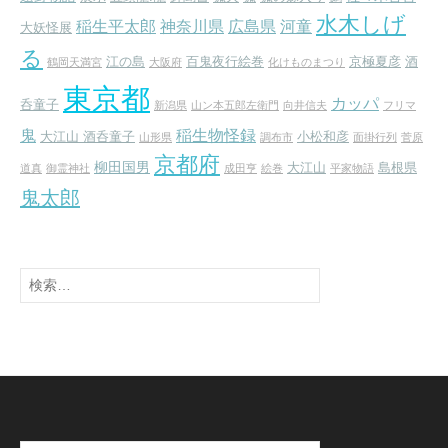
水木しげ
稲生平太郎
神奈川県
広島県
河童
大妖怪展
る
江の島
百鬼夜行絵巻
京極夏彦
酒
鶴岡天満宮
大阪府
化けものまつり
東京都
カッパ
呑童子
新潟県
山ン本五郎左衛門
向井信夫
フリマ
鬼
稲生物怪録
大江山 酒呑童子
小松和彦
山形県
調布市
面掛行列
菅原
京都府
柳田国男
大江山
島根県
道真
御霊神社
成田亨
絵巻
平家物語
鬼太郎
検
索:
検