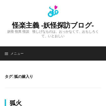
コ
ン
テ
ン
怪楽主義 -妖怪探訪ブログ-
ツ
妖怪 怪異 怪談 怪しげなものは、おっかなくて、おもしろく
へ
て、いとおしい
ス
キ
ッ
検
メニュー
プ
索:
タグ:
狐の嫁入り
狐火