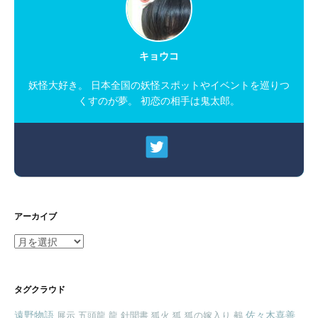
キョウコ
妖怪大好き。 日本全国の妖怪スポットやイベントを巡りつ
くすのが夢。 初恋の相手は鬼太郎。
アーカイブ
ア
ー
カ
イ
タグクラウド
ブ
遠野物語
佐々木喜善
展示
五頭龍.龍
針聞書
狐火
狐
狐の嫁入り
鵺