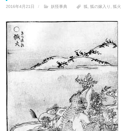
2016年4月21日
/
妖怪事典
狐
,
狐の嫁入り
,
狐火