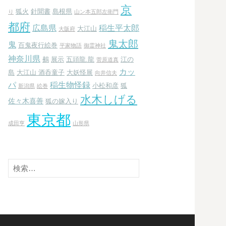
京
狐火
針聞書
島根県
り
山ン本五郎左衛門
都府
広島県
稲生平太郎
大江山
大阪府
鬼太郎
鬼
百鬼夜行絵巻
平家物語
御霊神社
神奈川県
鵺
展示
五頭龍.龍
江の
菅原道真
カッ
島
大江山 酒呑童子
大妖怪展
向井信夫
パ
稲生物怪録
小松和彦
狐
新潟県
絵巻
水木しげる
佐々木喜善
狐の嫁入り
東京都
成田亨
山形県
検
索: