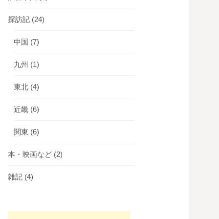
探訪記
(24)
中国
(7)
九州
(1)
東北
(4)
近畿
(6)
関東
(6)
本・映画など
(2)
雑記
(4)