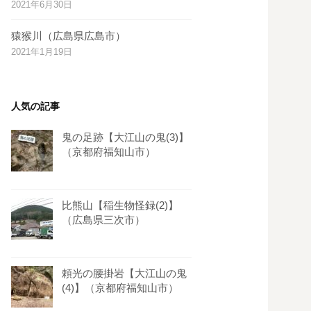
2021年6月30日
s
t
猿猴川（広島県広島市）
2021年1月19日
人気の記事
鬼の足跡【大江山の鬼(3)】
（京都府福知山市）
比熊山【稲生物怪録(2)】
（広島県三次市）
頼光の腰掛岩【大江山の鬼
(4)】（京都府福知山市）