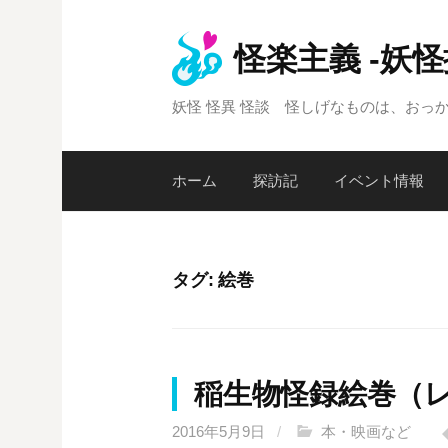
コ
ン
怪楽主義 -妖
テ
ン
妖怪 怪異 怪談 怪しげなものは、おっ
ツ
へ
ス
ホーム
探訪記
イベント情報
キ
ッ
プ
タグ:
絵巻
稲生物怪録絵巻（
2016年5月9日
/
本・映画など