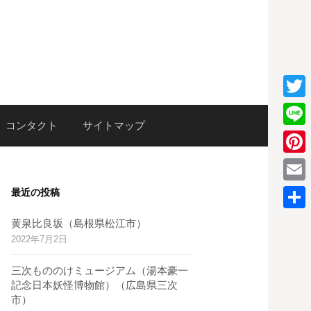
T
検
コンタクト
サイトマップ
w
L
i
i
P
索:
t
n
i
E
最近の投稿
t
e
n
m
e
共
黄泉比良坂（島根県松江市）
t
a
2022年7月2日
r
有
e
i
三次もののけミュージアム（湯本豪一
r
l
記念日本妖怪博物館）（広島県三次
e
市）