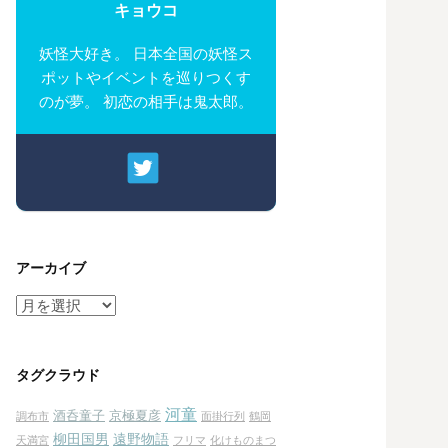
キョウコ
妖怪大好き。 日本全国の妖怪ス
ポットやイベントを巡りつくす
のが夢。 初恋の相手は鬼太郎。
アーカイブ
ア
ー
カ
イ
タグクラウド
ブ
河童
酒呑童子
京極夏彦
調布市
面掛行列
鶴岡
柳田国男
遠野物語
天満宮
フリマ
化けものまつ