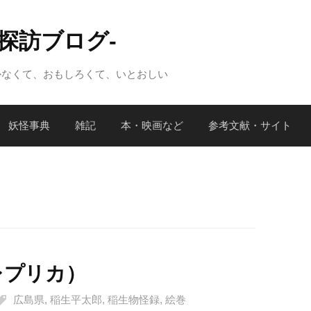
怪探訪ブログ-
かなくて、おもしろくて、いとおしい
妖怪事典
雑記
本・映画など
参考文献・サイト
レプリカ）
広島県
,
稲生平太郎
,
稲生物怪録
,
絵巻